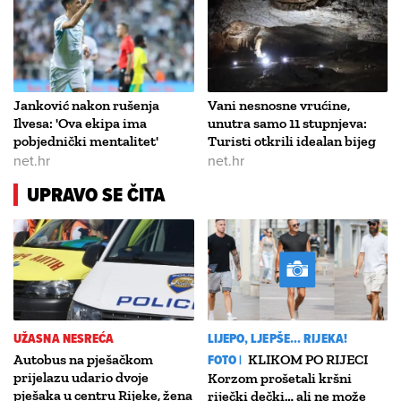
Janković nakon rušenja
Vani nesnosne vrućine,
Ilvesa: 'Ova ekipa ima
unutra samo 11 stupnjeva:
pobjednički mentalitet'
Turisti otkrili idealan bijeg
net.hr
net.hr
UPRAVO SE ČITA
UŽASNA NESREĆA
LIJEPO, LJEPŠE... RIJEKA!
Autobus na pješačkom
FOTO |
KLIKOM PO RIJECI
prijelazu udario dvoje
Korzom prošetali kršni
pješaka u centru Rijeke, žena
riječki dečki… ali ne može