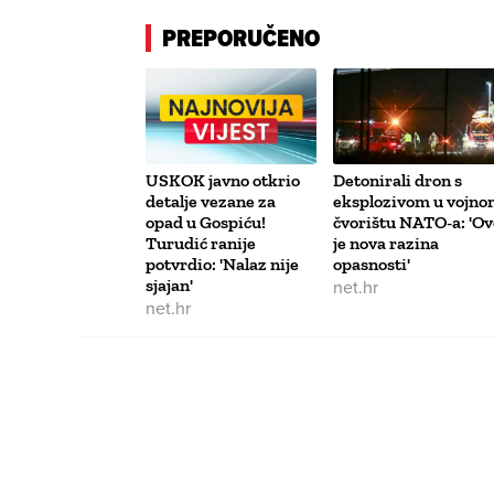
PREPORUČENO
USKOK javno otkrio
Detonirali dron s
detalje vezane za
eksplozivom u vojno
opad u Gospiću!
čvorištu NATO-a: 'Ov
Turudić ranije
je nova razina
potvrdio: 'Nalaz nije
opasnosti'
sjajan'
net.hr
net.hr