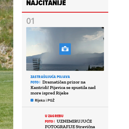
NAJČITANIJE
ZASTRAŠUJUĆA POJAVA
Dramatičan prizor na
FOTO |
Kantridi! Pijavica se spustila nad
more ispred Rijeke
Rijeka i PGŽ
U ZAGREBU
UZNEMIRUJUĆE
FOTO |
FOTOGRAFIJE Stravična