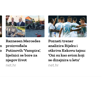
Raznesen Mercedes
Poznati trener
m
proizvođača
analizira Rijeku i
o
Putinovih 'Vampira',
otkriva Kekovu tajnu:
liječnici se bore za
'Oni su kao avion koji
njegov život
se dizajnira u letu'
net.hr
net.hr