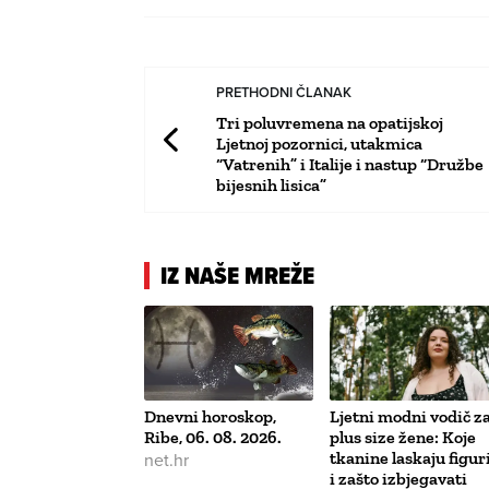
PRETHODNI ČLANAK
Tri poluvremena na opatijskoj
Ljetnoj pozornici, utakmica
“Vatrenih” i Italije i nastup “Družbe
bijesnih lisica”
IZ NAŠE MREŽE
Dnevni horoskop,
Ljetni modni vodič z
Ribe, 06. 08. 2026.
plus size žene: Koje
net.hr
tkanine laskaju figur
i zašto izbjegavati