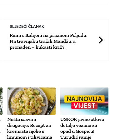
SLJEDEĆI ČLANAK
Remi s Italijom na praznom Poljudu:
Na travnjaku tražili Mandžu, a
pronađen – kukasti križ?!
a
Nešto sasvim
USKOK javno otkrio
drugačije: Recept za
detalje vezane za
i
kremaste njoke s
opad u Gospiću!
limunom i tikvicama
Turudić ranije