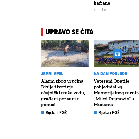
kaftane
net.hr
UPRAVO SE ČITA
JAVNI APEL
NA DAN POBJEDE
Alarm zbog vrućina:
Veterani Opatije
Divlje životinje
pobjednici 24.
očajnički traže vodu,
Memorijalnog turnir
građani pozvani u
„Miloš Dujmović“ u
pomoć!
Munama
Rijeka i PGŽ
Rijeka i PGŽ