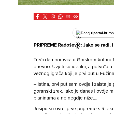
Dodaj
riportal.hr
međ
PRIPREME Radošević: Jako se radi, i 
Treći dan boravka u Gorskom kotaru Ri
dnevno. Uvjeti su idealni, a potvrđuju 
veznog igrača koji je prvi put u Fužin
– Istina, prvi put sam ovdje i zaista 
goranski zrak. Iako je danas i ovdje ma
planinama a ne negdje niže….
Josipu su ovo i prve pripreme s Rije