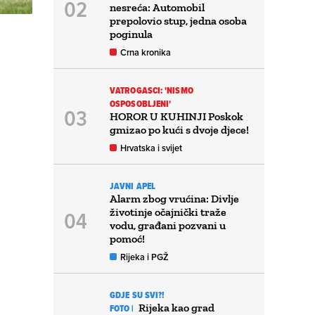
nesreća: Automobil
prepolovio stup, jedna osoba
poginula
Crna kronika
VATROGASCI: 'NISMO
OSPOSOBLJENI'
HOROR U KUHINJI Poskok
gmizao po kući s dvoje djece!
Hrvatska i svijet
JAVNI APEL
Alarm zbog vrućina: Divlje
životinje očajnički traže
vodu, građani pozvani u
pomoć!
Rijeka i PGŽ
GDJE SU SVI?!
Rijeka kao grad
FOTO |