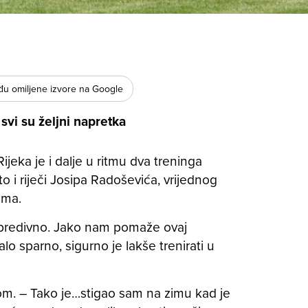
u omiljene izvore na Google
svi su željni napretka
jeka je i dalje u ritmu dva treninga
to i riječi Josipa Radoševića, vrijednog
ama.
je predivno. Jako nam pomaže ovaj
lo sparno, sigurno je lakše trenirati u
kom. – Tako je…stigao sam na zimu kad je