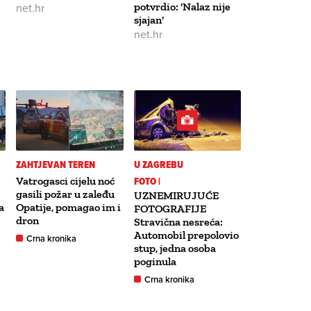
net.hr
potvrdio: 'Nalaz nije
sjajan'
net.hr
ZAHTJEVAN TEREN
U ZAGREBU
Vatrogasci cijelu noć
FOTO |
gasili požar u zaleđu
UZNEMIRUJUĆE
a
Opatije, pomagao im i
FOTOGRAFIJE
dron
Stravična nesreća:
Automobil prepolovio
Crna kronika
stup, jedna osoba
poginula
Crna kronika