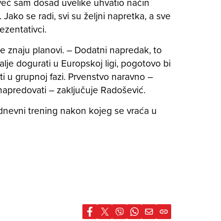
već sam dosad uvelike uhvatio način
Jako se radi, svi su željni napretka, a sve
ezentativci.
e znaju planovi. – Dodatni napredak, to
 dalje dogurati u Europskoj ligi, pogotovo bi
ti u grupnoj fazi. Prvenstvo naravno –
 napredovati – zaključuje Radošević.
dnevni trening nakon kojeg se vraća u