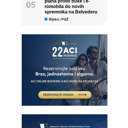
plana protiv buke i e-
romobila do novih
spremnika na Belvederu
Rijeka i PGŽ