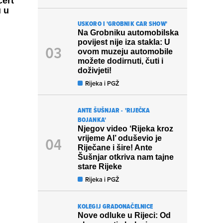
cert
u u
USKORO I 'GROBNIK CAR SHOW'
Na Grobniku automobilska
povijest nije iza stakla: U
ovom muzeju automobile
možete dodirnuti, čuti i
doživjeti!
Rijeka i PGŽ
ANTE ŠUŠNJAR - 'RIJEČKA
BOJANKA'
Njegov video ‘Rijeka kroz
vrijeme AI’ oduševio je
Riječane i šire! Ante
Šušnjar otkriva nam tajne
stare Rijeke
Rijeka i PGŽ
KOLEGIJ GRADONAČELNICE
Nove odluke u Rijeci: Od