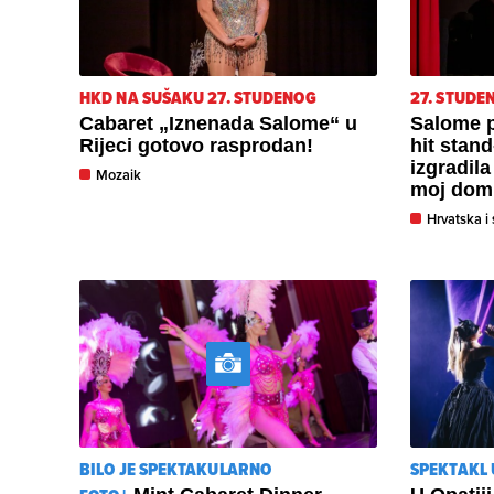
HKD NA SUŠAKU 27. STUDENOG
27. STUDE
Cabaret „Iznenada Salome“ u
Salome p
Rijeci gotovo rasprodan!
hit stan
izgradila
Mozaik
moj dom
Hrvatska i 
BILO JE SPEKTAKULARNO
SPEKTAKL 