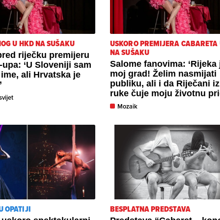
NOG U HKD NA SUŠAKU
USKORO PREMIJERA CABARETA 
NA SUŠAKU
red riječku premijeru
Salome fanovima: ‘Rijeka 
d-upa: ‘U Sloveniji sam
moj grad! Želim nasmijati
 ime, ali Hrvatska je
publiku, ali i da Riječani i
’
ruke čuje moju životnu pri
svijet
Mozaik
U OPATIJI
BESPLATNA PREDSTAVA