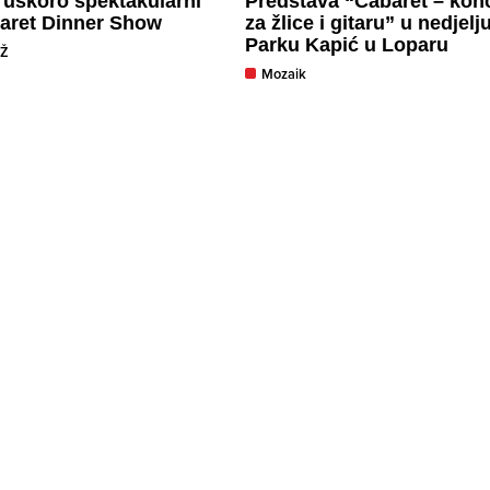
i uskoro spektakularni
Predstava “Cabaret – kon
aret Dinner Show
za žlice i gitaru” u nedjelj
Parku Kapić u Loparu
GŽ
Mozaik