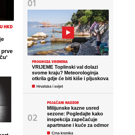
U HKD
je
z prve
ču’
PROGNOZA VREMENA
VRIJEME Toplinski val dolazi
svome kraju? Meteorologinja
otkrila gdje će biti kiše i pljuskova
Hrvatska i svijet
POJAČANI NADZOR
Milijunske kazne usred
sezone: Pogledajte kako
inspekcija zapečaćuje
apartmane i kuće za odmor
Crna kronika