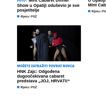
FOTO |
Mint Cabaret Dinner
U Opatij
Mint Cab
Show u Opatiji oduševio je sve
posjetitelje
Rijeka i P
Rijeka i PGŽ
MOŽETE ZATRAŽITI POVRAT NOVCA
HNK Zajc: Odgođena
dugoočekivana cabaret
predstava „JOJ, HRVATI!“
Rijeka i PGŽ