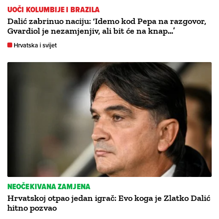
UOČI KOLUMBIJE I BRAZILA
Dalić zabrinuo naciju: ‘Idemo kod Pepa na razgovor,
Gvardiol je nezamjenjiv, ali bit će na knap…’
Hrvatska i svijet
NEOČEKIVANA ZAMJENA
Hrvatskoj otpao jedan igrač: Evo koga je Zlatko Dalić
hitno pozvao