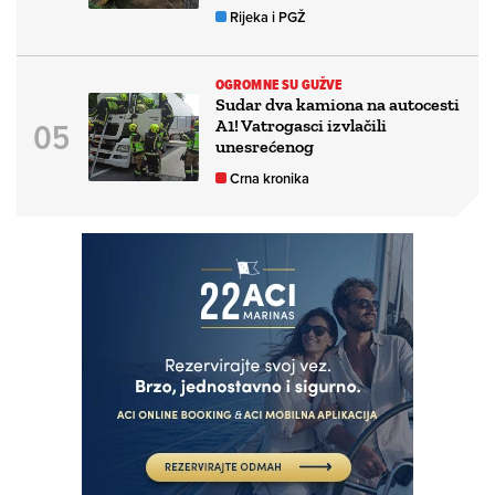
Rijeka i PGŽ
OGROMNE SU GUŽVE
Sudar dva kamiona na autocesti
A1! Vatrogasci izvlačili
unesrećenog
Crna kronika