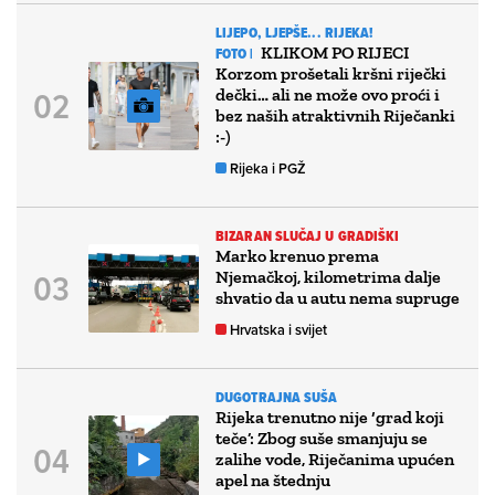
LIJEPO, LJEPŠE... RIJEKA!
KLIKOM PO RIJECI
FOTO |
Korzom prošetali kršni riječki
dečki… ali ne može ovo proći i
bez naših atraktivnih Riječanki
:-)
Rijeka i PGŽ
BIZARAN SLUČAJ U GRADIŠKI
Marko krenuo prema
Njemačkoj, kilometrima dalje
shvatio da u autu nema supruge
Hrvatska i svijet
DUGOTRAJNA SUŠA
Rijeka trenutno nije ‘grad koji
teče’: Zbog suše smanjuju se
zalihe vode, Riječanima upućen
apel na štednju