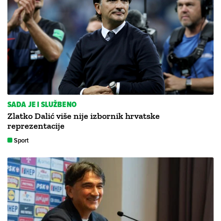
SADA JE I SLUŽBENO
Zlatko Dalić više nije izbornik hrvatske
reprezentacije
Sport