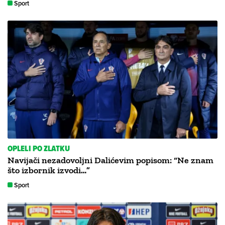
Sport
OPLELI PO ZLATKU
Navijači nezadovoljni Dalićevim popisom: “Ne znam
što izbornik izvodi…”
Sport