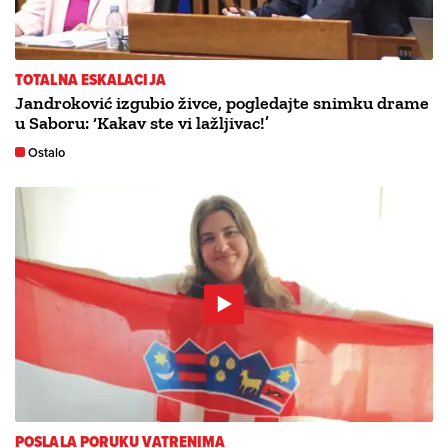
TOTALNA ESKALACIJA
Jandroković izgubio živce, pogledajte snimku drame
u Saboru: ‘Kakav ste vi lažljivac!’
Ostalo
POSLALA PORUKU VATRENIMA