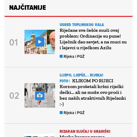
NAJČITANIJE
USRED TOPLINSKOG VALA
Riječane sve češće muči ovaj
problem: Ordinacije su pune!
Liječnik dao savjet, a na muci su
i lajavci u riječkom Azilu
Rijeka i PGŽ
LIJEPO, LJEPŠE... RIJEKA!
KLIKOM PO RIJECI
FOTO |
Korzom prošetali kršni riječki
dečki… ali ne može ovo proći i
bez naših atraktivnih Riječanki
:-)
Rijeka i PGŽ
BIZARAN SLUČAJ U GRADIŠKI
Marko krenuo prema