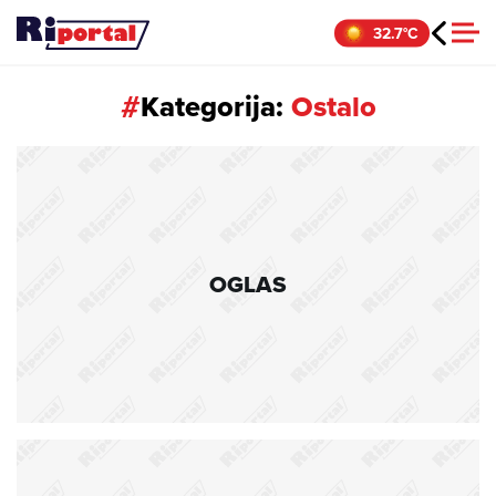
Skip
32.7°C
to
content
#
Kategorija:
Ostalo
OGLAS