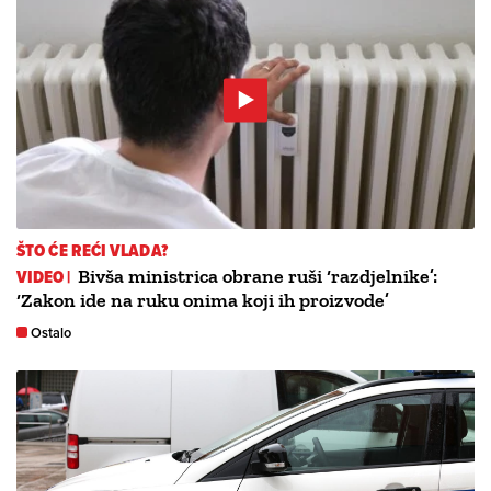
ŠTO ĆE REĆI VLADA?
VIDEO |
Bivša ministrica obrane ruši ‘razdjelnike’:
‘Zakon ide na ruku onima koji ih proizvode’
Ostalo