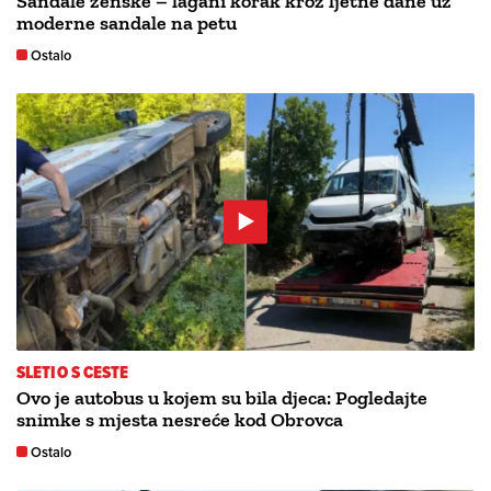
Sandale ženske – lagani korak kroz ljetne dane uz
moderne sandale na petu
Ostalo
SLETIO S CESTE
Ovo je autobus u kojem su bila djeca: Pogledajte
snimke s mjesta nesreće kod Obrovca
Ostalo