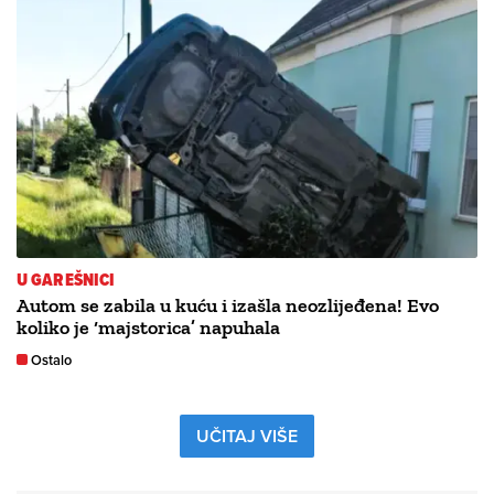
U GAREŠNICI
Autom se zabila u kuću i izašla neozlijeđena! Evo
koliko je ‘majstorica’ napuhala
Ostalo
UČITAJ VIŠE