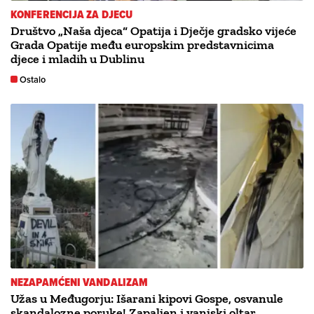
KONFERENCIJA ZA DJECU
Društvo „Naša djeca“ Opatija i Dječje gradsko vijeće
Grada Opatije među europskim predstavnicima
djece i mladih u Dublinu
Ostalo
NEZAPAMĆENI VANDALIZAM
Užas u Međugorju: Išarani kipovi Gospe, osvanule
skandalozne poruke! Zapaljen i vanjski oltar