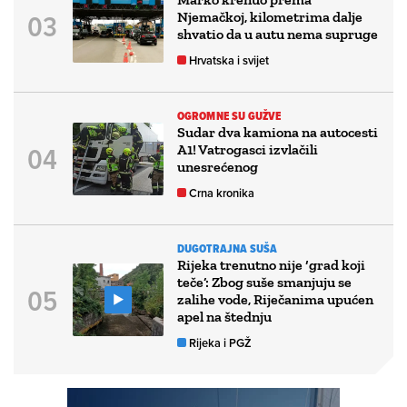
Njemačkoj, kilometrima dalje
shvatio da u autu nema supruge
Hrvatska i svijet
OGROMNE SU GUŽVE
Sudar dva kamiona na autocesti
A1! Vatrogasci izvlačili
unesrećenog
Crna kronika
DUGOTRAJNA SUŠA
Rijeka trenutno nije ‘grad koji
teče’: Zbog suše smanjuju se
zalihe vode, Riječanima upućen
apel na štednju
Rijeka i PGŽ