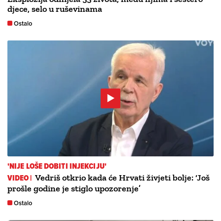
djece, selo u ruševinama
Ostalo
'NIJE LOŠE DOBITI INJEKCIJU'
VIDEO |
Vedriš otkrio kada će Hrvati živjeti bolje: ‘Još
prošle godine je stiglo upozorenje’
Ostalo