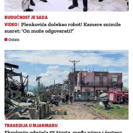
BUDUĆNOST JE SADA
VIDEO |
Plenkovića dočekao robot! Kamere snimile
susret: ‘On može odgovarati?’
Ostalo
TRAGEDIJA U MJANMARU
Eksplozija odnijela 55 života, među njima i šestero