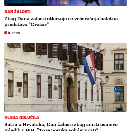
DAN ŽALOSTI
Zbog Dana žalosti otkazuje se večerašnja baletna
predstava ”Orašar”
Kultura
VLADA ODLUČILA
Sutra u Hrvatskoj Dan žalosti zbog smrti osmero
mladih u BiH: ”To je poruka solidarnosti”