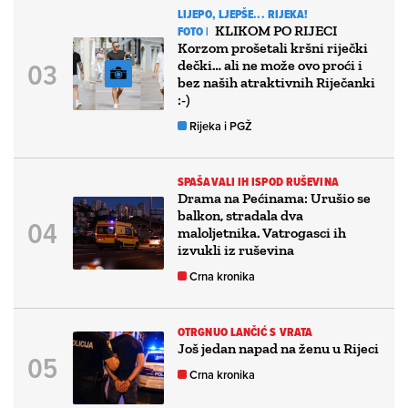
LIJEPO, LJEPŠE... RIJEKA!
KLIKOM PO RIJECI
FOTO |
Korzom prošetali kršni riječki
dečki… ali ne može ovo proći i
bez naših atraktivnih Riječanki
:-)
Rijeka i PGŽ
SPAŠAVALI IH ISPOD RUŠEVINA
Drama na Pećinama: Urušio se
balkon, stradala dva
maloljetnika. Vatrogasci ih
izvukli iz ruševina
Crna kronika
OTRGNUO LANČIĆ S VRATA
Još jedan napad na ženu u Rijeci
Crna kronika