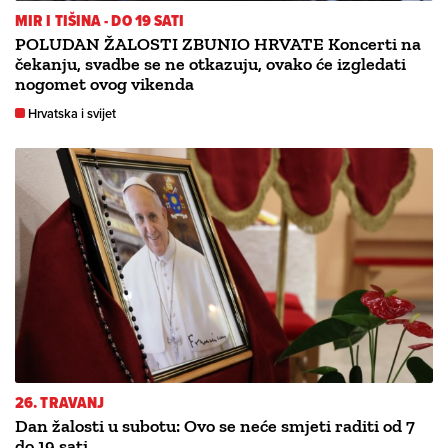
MIR I TIŠINA - DO 19 SATI
POLUDAN ŽALOSTI ZBUNIO HRVATE Koncerti na
čekanju, svadbe se ne otkazuju, ovako će izgledati
nogomet ovog vikenda
Hrvatska i svijet
26. TRAVANJ
Dan žalosti u subotu: Ovo se neće smjeti raditi od 7
do 19 sati