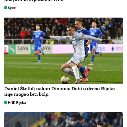
Sport
Daniel Štefulj nakon Dinama: Debi u dresu Rijeke
nije mogao biti bolji
HNK Rijeka