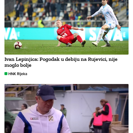
Ivan Lepinjica: Pogodak u debiju na Rujevici, nije
moglo bolje
HNK Rijeka