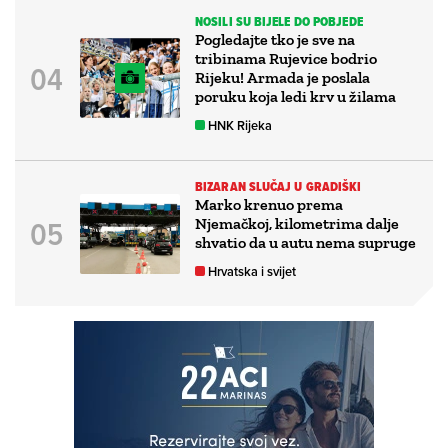
NOSILI SU BIJELE DO POBJEDE
Pogledajte tko je sve na
tribinama Rujevice bodrio
Rijeku! Armada je poslala
poruku koja ledi krv u žilama
HNK Rijeka
BIZARAN SLUČAJ U GRADIŠKI
Marko krenuo prema
Njemačkoj, kilometrima dalje
shvatio da u autu nema supruge
Hrvatska i svijet