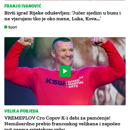
FRANJO IVANOVIĆ
Bivši igrač Rijeke oduševljen: ‘Jučer sjedim u busu i
ne vjerujem tko je oko mene, Luka, Kova…’
Sport
VELIKA POBJEDA
VREMEPLOV Cro Copov K-1 debi za pamćenje!
Nemilosrdno prebio francuskog velikana i započeo
put prema svjetskom vrhu