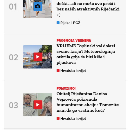
dečki… ali ne može ovo proći i
bez naših atraktivnih Riječanki
:-)
Rijeka i PGŽ
PROGNOZA VREMENA
VRIJEME Toplinski val dolazi
svome kraju? Meteorologinja
otkrila gdje će biti kiše i
pljuskova
Hrvatska i svijet
POMOZIMO!
Obitelj Riječanina Denisa
Vejzovića pokrenula
humanitarnu akciju: ‘Pomozite
nam da ga vratimo kući’
Hrvatska i svijet