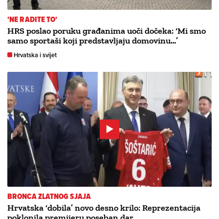
'NE RADITE TO'
HRS poslao poruku građanima uoči dočeka: ‘Mi smo
samo sportaši koji predstavljaju domovinu…’
Hrvatska i svijet
BRONCA ZLATNOG SJAJA
Hrvatska ‘dobila’ novo desno krilo: Reprezentacija
poklonila premijeru poseban dar