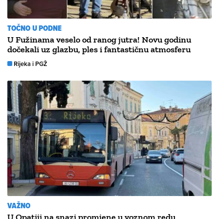
TOČNO U PODNE
U Fužinama veselo od ranog jutra! Novu godinu
dočekali uz glazbu, ples i fantastičnu atmosferu
Rijeka i PGŽ
VAŽNO
U Opatiji na snazi promjene u voznom redu