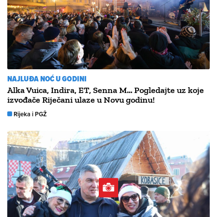
NAJLUĐA NOĆ U GODINI
Alka Vuica, Indira, ET, Senna M… Pogledajte uz koje
izvođače Riječani ulaze u Novu godinu!
Rijeka i PGŽ