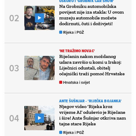
USKORO I 'GROBNIK CAR SHOW'
Na Grobniku automobilska
povijest nije iza stakla: U ovom
muzeju automobile možete
dodirnuti, čuti i doživjeti!
Rijeka i PGŽ
'NE TRAŽIMO NOVAC'
Riječanin nakon moždanog
udara završio u komi u Irskoj:
Liječnici odustali, obitelj
očajnički traži pomoć Hrvatske
Hrvatska i svijet
ANTE ŠUŠNJAR - 'RIJEČKA BOJANKA'
Njegov video ‘Rijeka kroz
vrijeme AI’ oduševio je Riječane
i šire! Ante Šušnjar otkriva nam
tajne stare Rijeke
Rijeka i PGŽ