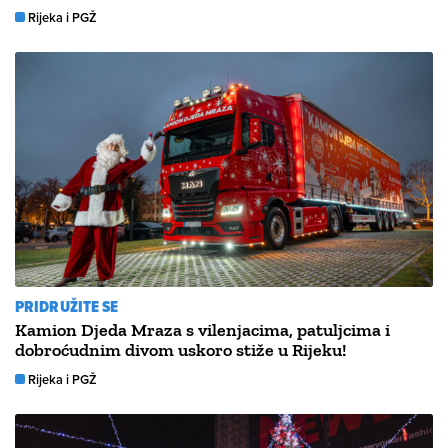
Rijeka i PGŽ
PRIDRUŽITE SE
Kamion Djeda Mraza s vilenjacima, patuljcima i
dobroćudnim divom uskoro stiže u Rijeku!
Rijeka i PGŽ