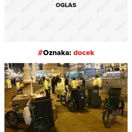
OGLAS
#
Oznaka:
docek