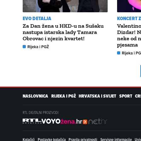
EVO DETALJA
KONCERT 
Za Dan žena u HKD-u na Sušaku
Valentino
nastupa istarska lady Tamara
Dizdar! N
Obrovac i njezin kvartet!
neke od n
pjesama
Rijeka i PGŽ
Rijeka i P
NASLOVNICA
RIJEKA I PGŽ
HRVATSKA I SVIJET
SPORT
CR
RTL DIGITALNI PROIZVODI
Kolačići
Postavke kolačića
Pravila privatnosti
Servisne informacije
Uvje