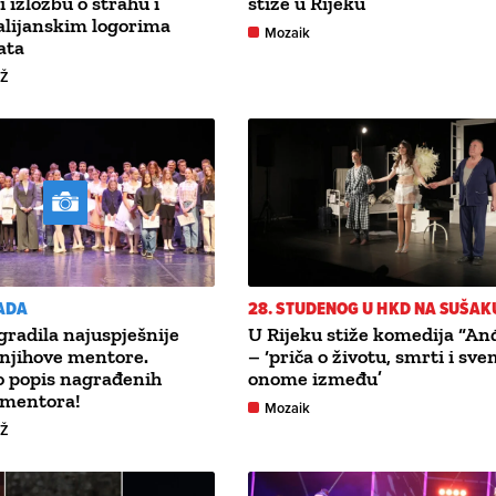
 izložbu o strahu i
stiže u Rijeku
talijanskim logorima
Mozaik
ata
GŽ
ADA
28. STUDENOG U HKD NA SUŠAK
gradila najuspješnije
U Rijeku stiže komedija “An
 njihove mentore.
– ‘priča o životu, smrti i sv
 popis nagrađenih
onome između’
 mentora!
Mozaik
GŽ