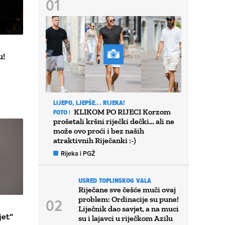
u!
LIJEPO, LJEPŠE... RIJEKA!
KLIKOM PO RIJECI Korzom
FOTO |
prošetali kršni riječki dečki… ali ne
može ovo proći i bez naših
atraktivnih Riječanki :-)
Rijeka i PGŽ
USRED TOPLINSKOG VALA
Riječane sve češće muči ovaj
problem: Ordinacije su pune!
Liječnik dao savjet, a na muci
jet“
su i lajavci u riječkom Azilu