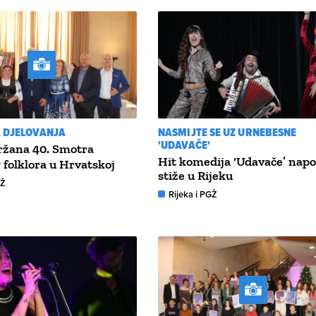
A DJELOVANJA
NASMIJTE SE UZ URNEBESNE
'UDAVAČE'
žana 40. Smotra
Hit komedija ‘Udavače’ nap
 folklora u Hrvatskoj
stiže u Rijeku
GŽ
Rijeka i PGŽ