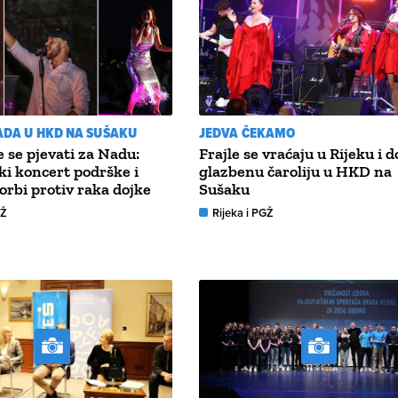
PADA U HKD NA SUŠAKU
JEDVA ČEKAMO
e se pjevati za Nadu:
Frajle se vraćaju u Rijeku i 
i koncert podrške i
glazbenu čaroliju u HKD na
orbi protiv raka dojke
Sušaku
GŽ
Rijeka i PGŽ