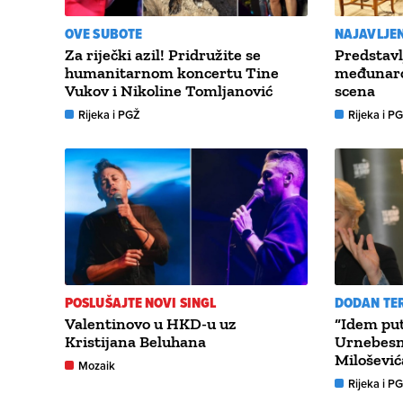
OVE SUBOTE
NAJAVLJEN
Za riječki azil! Pridružite se
Predstavl
humanitarnom koncertu Tine
međunaro
Vukov i Nikoline Tomljanović
scena
Rijeka i PGŽ
Rijeka i P
POSLUŠAJTE NOVI SINGL
DODAN TE
Valentinovo u HKD-u uz
“Idem put
Kristijana Beluhana
Urnebesn
Milošević
Mozaik
Rijeka i P