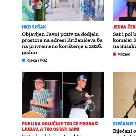
HKD SUŠAK
JEDVA ČE
Objavljen Javni poziv za dodjelu
Sat i pol
prostora na adresi Križanićeva 6a
komičar 
na privremeno korištenje u 2026.
na Sušak
godini
Mozaik
Rijeka i PGŽ
PUBLIKA ODLUČUJE TKO ĆE PRONAĆI
SJEĆANJE 
LJUBAV, A TKO OSTATI SAM!
Riječani 