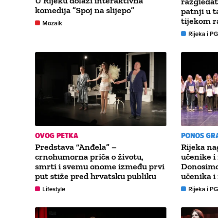
U Rijeku dolazi interaktivna
razgledati
komedija ”Spoj na slijepo”
patnji u 
tijekom r
Mozaik
Rijeka i P
OVOG PETKA
PONOS GR
Predstava “Anđela” –
Rijeka na
crnohumorna priča o životu,
učenike i
smrti i svemu onome između prvi
Donosimo
put stiže pred hrvatsku publiku
učenika i
Lifestyle
Rijeka i P