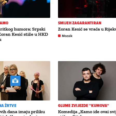
KAMO
SMIJEH ZAGARANTIRAN
 britkog humora: Srpski
Zoran Kesić se vraća u Rijek
Zoran Kesić stiže u HKD
Mozaik
u
NA ŽRTVE
GLUME ZVIJEZDE ''KUMOVA''
ovih dana imaju priliku
Komedija „Kamo ide ovai svi