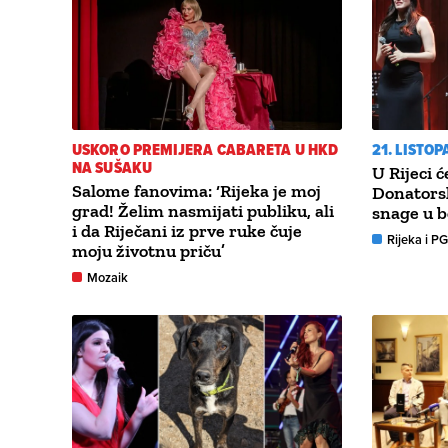
USKORO PREMIJERA CABARETA U HKD
21. LISTO
NA SUŠAKU
U Rijeci ć
Salome fanovima: ‘Rijeka je moj
Donatorsk
grad! Želim nasmijati publiku, ali
snage u b
i da Riječani iz prve ruke čuje
Rijeka i P
moju životnu priču’
Mozaik