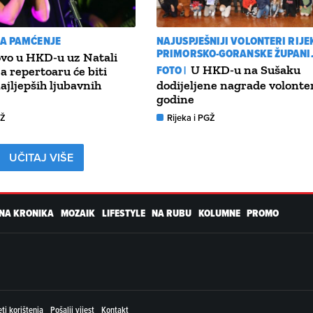
ZA PAMĆENJE
NAJUSPJEŠNIJI VOLONTERI RIJEK
PRIMORSKO-GORANSKE ŽUPANI
vo u HKD-u uz Natali
FOTO |
U HKD-u na Sušaku
a repertoaru će biti
ajljepših ljubavnih
dodijeljene nagrade volont
godine
GŽ
Rijeka i PGŽ
UČITAJ VIŠE
NA KRONIKA
MOZAIK
LIFESTYLE
NA RUBU
KOLUMNE
PROMO
ti korištenja
Pošalji vijest
Kontakt