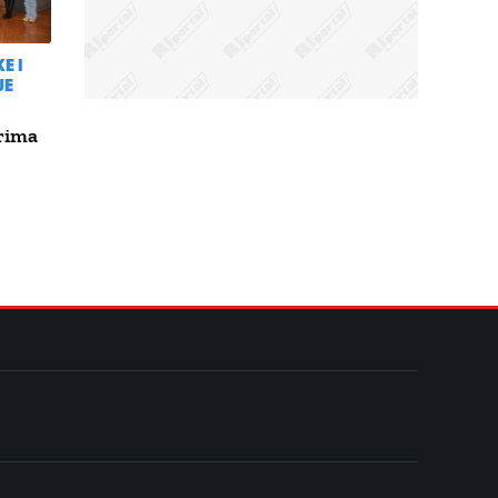
E I
JE
erima