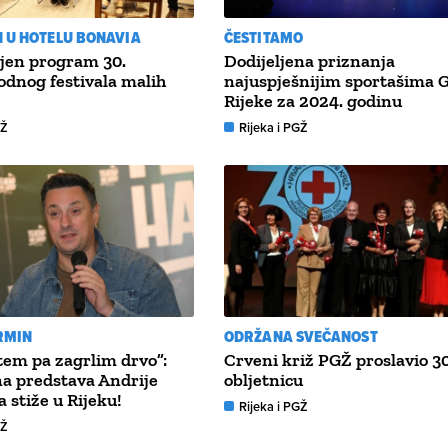
 U HOTELU BONAVIA
ČESTITAMO
jen program 30.
Dodijeljena priznanja
dnog festivala malih
najuspješnijim sportašima 
Rijeke za 2024. godinu
GŽ
Rijeka i PGŽ
RMIN
ODRŽANA SVEČANOST
em pa zagrlim drvo”:
Crveni križ PGŽ proslavio 30
a predstava Andrije
obljetnicu
a stiže u Rijeku!
Rijeka i PGŽ
GŽ