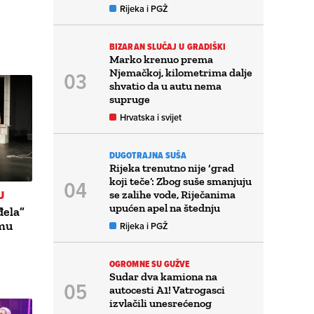
Rijeka i PGŽ
BIZARAN SLUČAJ U GRADIŠKI
Marko krenuo prema
Njemačkoj, kilometrima dalje
shvatio da u autu nema
supruge
Hrvatska i svijet
DUGOTRAJNA SUŠA
Rijeka trenutno nije ‘grad
koji teče’: Zbog suše smanjuju
U
se zalihe vode, Riječanima
upućen apel na štednju
đela”
emu
Rijeka i PGŽ
OGROMNE SU GUŽVE
Sudar dva kamiona na
autocesti A1! Vatrogasci
izvlačili unesrećenog