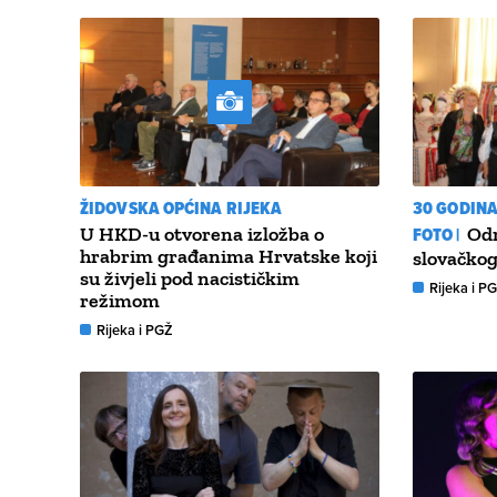
ŽIDOVSKA OPĆINA RIJEKA
30 GODIN
U HKD-u otvorena izložba o
FOTO |
Odr
hrabrim građanima Hrvatske koji
slovačkog
su živjeli pod nacističkim
Rijeka i P
režimom
Rijeka i PGŽ