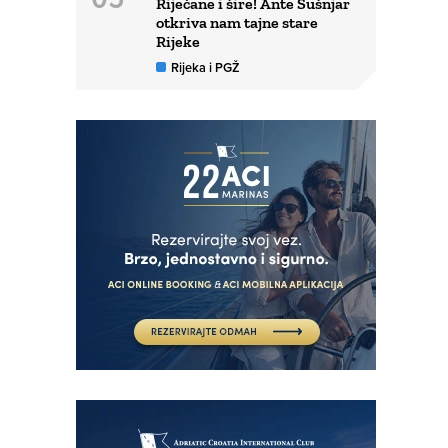
Riječane i šire! Ante Šušnjar
otkriva nam tajne stare
Rijeke
Rijeka i PGŽ