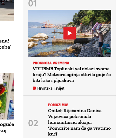
sna!
reba’
PROGNOZA VREMENA
VRIJEME Toplinski val dolazi svome
kraju? Meteorologinja otkrila gdje će
biti kiše i pljuskova
Hrvatska i svijet
POMOZIMO!
Obitelj Riječanina Denisa
Vejzovića pokrenula
humanitarnu akciju:
oguće
‘Pomozite nam da ga vratimo
koj
kući’
u