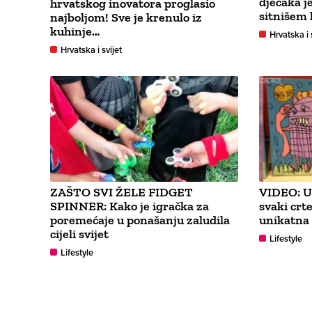
dječaka je
hrvatskog inovatora proglasio
sitnišem k
najboljom! Sve je krenulo iz
kuhinje…
Hrvatska i 
Hrvatska i svijet
ZAŠTO SVI ŽELE FIDGET
VIDEO: U
SPINNER: Kako je igračka za
svaki crt
poremećaje u ponašanju zaludila
unikatna 
cijeli svijet
Lifestyle
Lifestyle