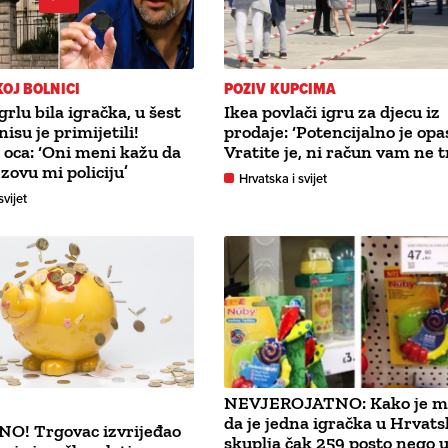
OJ BOLNICI
POZIV KUPCIMA
 grlu bila igračka, u šest
Ikea povlači igru za djecu iz
isu je primijetili!
prodaje: ‘Potencijalno je opa
t oca: ‘Oni meni kažu da
Vratite je, ni račun vam ne t
zovu mi policiju’
Hrvatska i svijet
svijet
NEVJEROJATNO: Kako je m
da je jedna igračka u Hrvats
! Trgovac izvrijeđao
skuplja čak 259 posto nego 