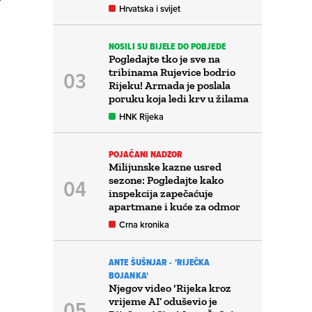
Hrvatska i svijet
NOSILI SU BIJELE DO POBJEDE
Pogledajte tko je sve na
tribinama Rujevice bodrio
Rijeku! Armada je poslala
poruku koja ledi krv u žilama
HNK Rijeka
POJAČANI NADZOR
Milijunske kazne usred
sezone: Pogledajte kako
inspekcija zapečaćuje
apartmane i kuće za odmor
Crna kronika
ANTE ŠUŠNJAR - 'RIJEČKA
BOJANKA'
Njegov video ‘Rijeka kroz
vrijeme AI’ oduševio je