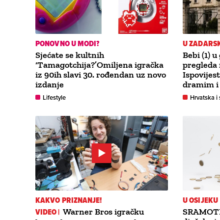
PONOVNO U MODI?
U ZADARSK
Sjećate se kultnih
Bebi (1) u
‘Tamagotchija?’Omiljena igračka
pregleda n
iz 90ih slavi 30. rođendan uz novo
Ispovijes
izdanje
dramim i 
Lifestyle
Hrvatska i 
KAKVO PRIZNANJE!
U OSIJEKU
VIDEO |
Warner Bros igračku
SRAMOTNO