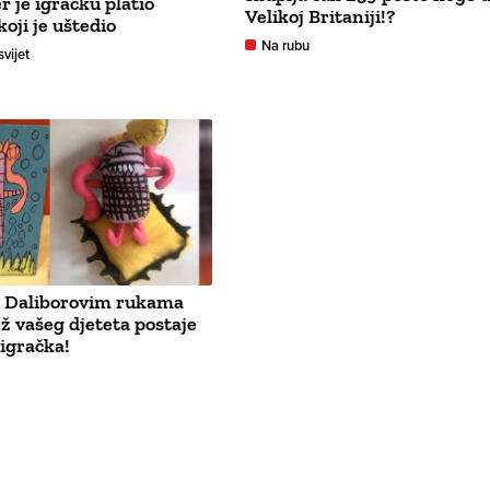
r je igračku platio
Velikoj Britaniji!?
oji je uštedio
Na rubu
svijet
 Daliborovim rukama
ež vašeg djeteta postaje
igračka!