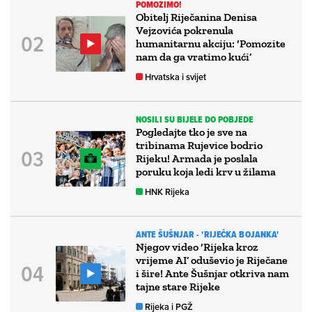
POMOZIMO!
Obitelj Riječanina Denisa
Vejzovića pokrenula
humanitarnu akciju: ‘Pomozite
nam da ga vratimo kući’
Hrvatska i svijet
NOSILI SU BIJELE DO POBJEDE
Pogledajte tko je sve na
tribinama Rujevice bodrio
Rijeku! Armada je poslala
poruku koja ledi krv u žilama
HNK Rijeka
ANTE ŠUŠNJAR - 'RIJEČKA BOJANKA'
Njegov video ‘Rijeka kroz
vrijeme AI’ oduševio je Riječane
i šire! Ante Šušnjar otkriva nam
tajne stare Rijeke
Rijeka i PGŽ