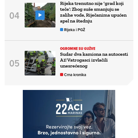
Rijeka trenutno nije ‘grad koji
teče’: Zbog suše smanjuju se
zalihe vode, Riječanima upućen
apel na štednju
Rijeka i PGŽ
OGROMNE SU GUŽVE
Sudar dva kamiona na autocesti
A1! Vatrogasci izvlačili
unesrećenog
Crna kronika