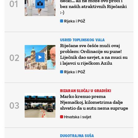
dečki… ali ne može ovo proći i
bez naših atraktivnih Riječanki
:-)
Rijeka i PGŽ
USRED TOPLINSKOG VALA
Riječane sve češće muči ovaj
problem: Ordinacije su pune!
Liječnik dao savjet, a na muci su
i lajavci u riječkom Azilu
Rijeka i PGŽ
BIZARAN SLUČAJ U GRADIŠKI
Marko krenuo prema
Njemačkoj, kilometrima dalje
shvatio da u autu nema supruge
Hrvatska i svijet
DUGOTRAJNA SUŠA