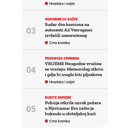
Hrvatska i svijet
OGROMNE SU GUŽVE
Sudar dva kamiona na
autocesti A1! Vatrogasci
izvlačili unesrećenog
Crna kronika
PROGNOZA VREMENA
VRIJEME Neugodne vrućine
se vraćaju: Meteorolog otkrio
i gdje bi moglo biti pljuskova
Hrvatska i svijet
BUDITE ORPEZNI
Policija otkrila uzrok požara
u Njivicama: Evo zašto je
buknulo u obiteljskoj kući
Crna kronika