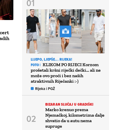
cert
adih
LIJEPO, LJEPŠE... RIJEKA!
KLIKOM PO RIJECI Korzom
FOTO |
prošetali kršni riječki dečki… ali ne
može ovo proći i bez naših
atraktivnih Riječanki :-)
Rijeka i PGŽ
BIZARAN SLUČAJ U GRADIŠKI
Marko krenuo prema
Njemačkoj, kilometrima dalje
shvatio da u autu nema
supruge