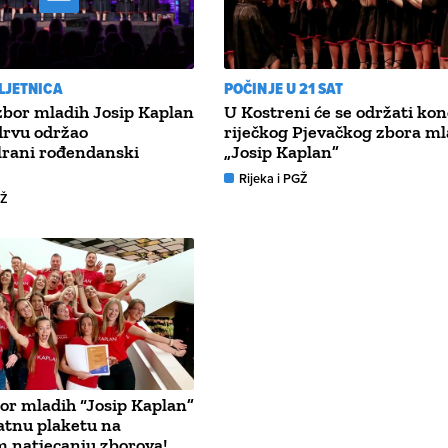
LJETNICA
POČINJE U 21 SAT
zbor mladih Josip Kaplan
U Kostreni će se održati kon
drvu održao
riječkog Pjevačkog zbora ml
lrani rođendanski
„Josip Kaplan”
Rijeka i PGŽ
GŽ
bor mladih “Josip Kaplan”
latnu plaketu na
 natjecanju zborova!