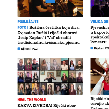
POSLUŠAJTE
VELIKA OB
FOTO |
Božićna čestitka koja dira:
Pjevački 
u Export
Zvjezdan Ružić i riječki zborovi
spektaku
‘Josip Kaplan’ i ‘Val’ obradili
koncert!
tradicionalnu kršćansku pjesmu
Rijeka i P
Rijeka i PGŽ
Riječki z
HEAL THE WORLD
osvojio z
KAKVA IZVEDBA! Riječki zbor
Državnom