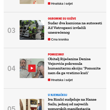
Hrvatska i svijet
OGROMNE SU GUŽVE
Sudar dva kamiona na autocesti
A1! Vatrogasci izvlačili
unesrećenog
Crna kronika
POMOZIMO!
Obitelj Riječanina Denisa
Vejzovića pokrenula
humanitarnu akciju: ‘Pomozite
nam da ga vratimo kući’
Hrvatska i svijet
U NJEMAČKOJ
Iva Rinčić sudjeluje na Hanse
Sailu, jednoj od najvećih
pomorskih manifestacija