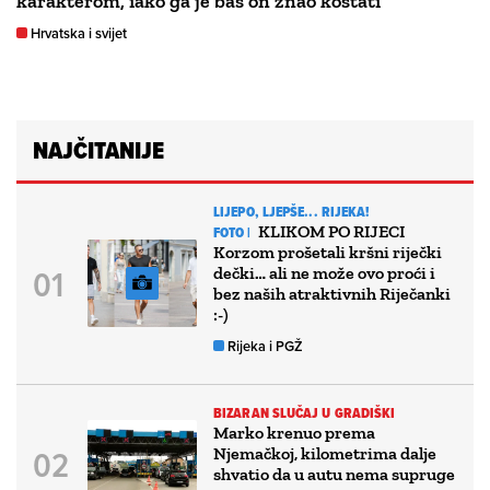
karakterom, iako ga je baš on znao koštati
Hrvatska i svijet
NAJČITANIJE
LIJEPO, LJEPŠE... RIJEKA!
KLIKOM PO RIJECI
FOTO |
Korzom prošetali kršni riječki
dečki… ali ne može ovo proći i
bez naših atraktivnih Riječanki
:-)
Rijeka i PGŽ
BIZARAN SLUČAJ U GRADIŠKI
Marko krenuo prema
Njemačkoj, kilometrima dalje
shvatio da u autu nema supruge