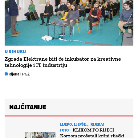
U RIHUBU
Zgrada Elektrane biti će inkubator za kreativne
tehnologije i IT industriju
Rijeka i PGŽ
NAJČITANIJE
LIJEPO, LJEPŠE... RIJEKA!
KLIKOM PO RIJECI
FOTO |
Korzom prošetali kršni riječki