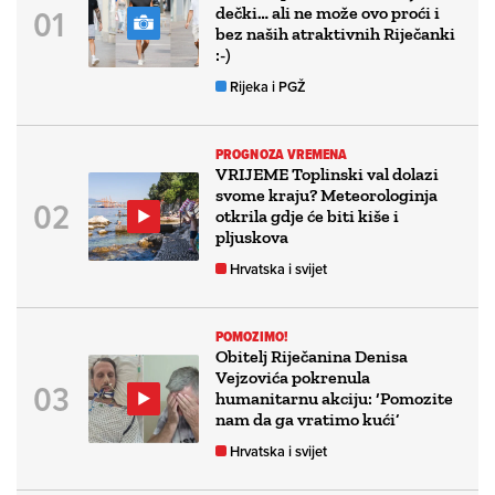
dečki… ali ne može ovo proći i
bez naših atraktivnih Riječanki
:-)
Rijeka i PGŽ
PROGNOZA VREMENA
VRIJEME Toplinski val dolazi
svome kraju? Meteorologinja
otkrila gdje će biti kiše i
pljuskova
Hrvatska i svijet
POMOZIMO!
Obitelj Riječanina Denisa
Vejzovića pokrenula
humanitarnu akciju: ‘Pomozite
nam da ga vratimo kući’
Hrvatska i svijet