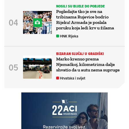
NOSILI SU BIJELE DO POBJEDE
Pogledajte tko je sve na
tribinama Rujevice bodrio
Rijeku! Armada je poslala
poruku koja ledi krv u žilama
HNK Rijeka
BIZARAN SLUČAJ U GRADIŠKI
Marko krenuo prema
Njemačkoj, kilometrima dalje
shvatio da u autu nema supruge
Hrvatska i svijet