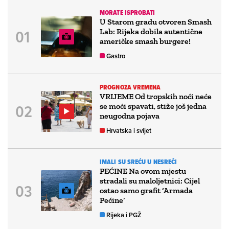
MORATE ISPROBATI
U Starom gradu otvoren Smash
Lab: Rijeka dobila autentične
američke smash burgere!
Gastro
PROGNOZA VREMENA
VRIJEME Od tropskih noći neće
se moći spavati, stiže još jedna
neugodna pojava
Hrvatska i svijet
IMALI SU SREĆU U NESREČI
PEĆINE Na ovom mjestu
stradali su maloljetnici: Cijel
ostao samo grafit ‘Armada
Pećine’
Rijeka i PGŽ