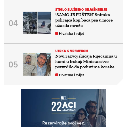
STIGLO SLUŽBENO OBJAŠNJENJE
‘SAMO JE PUŠTEN’ Snimka
policajca koji baca psa u more
užarila mreže
Hrvatska i svijet
UTRKA S VREMENOM
Novi razvoj slučaja Riječanina u
komi u Irskoj: Ministarstvo
potvrdilo da poduzima korake
Hrvatska i svijet