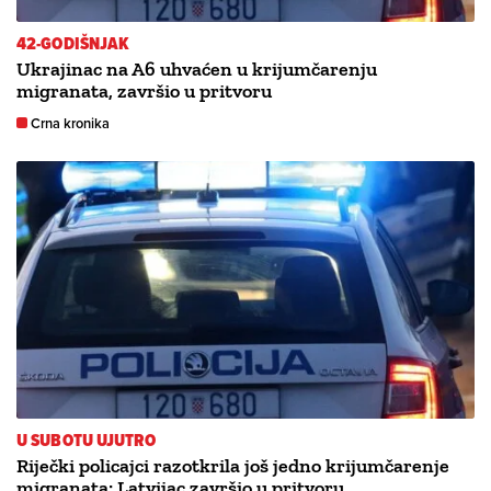
42-GODIŠNJAK
Ukrajinac na A6 uhvaćen u krijumčarenju
migranata, završio u pritvoru
Crna kronika
U SUBOTU UJUTRO
Riječki policajci razotkrila još jedno krijumčarenje
migranata: Latvijac završio u pritvoru