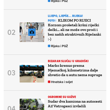
Rijeka i PGŽ
LIJEPO, LJEPŠE... RIJEKA!
KLIKOM PO RIJECI
FOTO |
Korzom prošetali kršni riječki
dečki… ali ne može ovo proći i
bez naših atraktivnih Riječanki
:-)
Rijeka i PGŽ
BIZARAN SLUČAJ U GRADIŠKI
Marko krenuo prema
Njemačkoj, kilometrima dalje
shvatio da u autu nema supruge
Hrvatska i svijet
OGROMNE SU GUŽVE
Sudar dva kamiona na autocesti
A1! Vatrogasci izvlačili