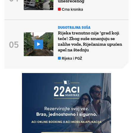
unesrećenog
Crna kronika
DUGOTRAJNA SUŠA
Rijeka trenutno nije ‘grad koji
teče’: Zbog suše smanjuju se
zalihe vode, Riječanima upućen
apel na štednju
Rijeka i PGŽ