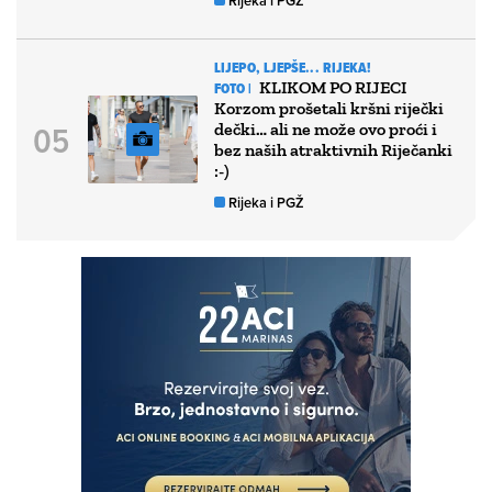
Rijeka i PGŽ
LIJEPO, LJEPŠE... RIJEKA!
KLIKOM PO RIJECI
FOTO |
Korzom prošetali kršni riječki
dečki… ali ne može ovo proći i
bez naših atraktivnih Riječanki
:-)
Rijeka i PGŽ