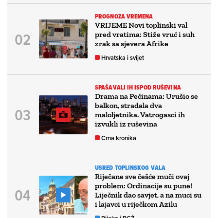
PROGNOZA VREMENA
VRIJEME Novi toplinski val
pred vratima: Stiže vruć i suh
zrak sa sjevera Afrike
Hrvatska i svijet
SPAŠAVALI IH ISPOD RUŠEVINA
Drama na Pećinama: Urušio se
balkon, stradala dva
maloljetnika. Vatrogasci ih
izvukli iz ruševina
Crna kronika
USRED TOPLINSKOG VALA
Riječane sve češće muči ovaj
problem: Ordinacije su pune!
Liječnik dao savjet, a na muci su
i lajavci u riječkom Azilu