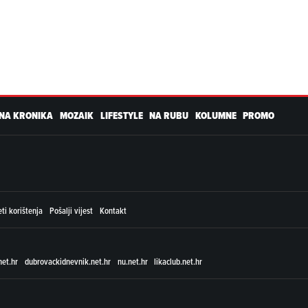
NA KRONIKA
MOZAIK
LIFESTYLE
NA RUBU
KOLUMNE
PROMO
ti korištenja
Pošalji vijest
Kontakt
net.hr
dubrovackidnevnik.net.hr
nu.net.hr
likaclub.net.hr