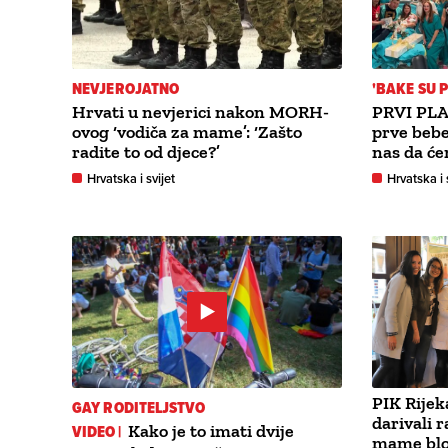
NEVJEROJATNO
'BAKE SU 
Hrvati u nevjerici nakon MORH-
PRVI PLAČ
ovog ‘vodiča za mame’: ‘Zašto
prve bebe
radite to od djece?’
nas da će
Hrvatska i svijet
Hrvatska i 
PIK Rijek
GAY RODITELJSTVO
darivali 
VIDEO |
Kako je to imati dvije
mame blo