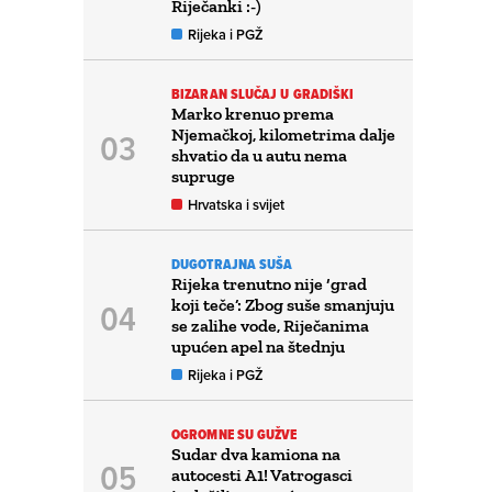
Riječanki :-)
Rijeka i PGŽ
BIZARAN SLUČAJ U GRADIŠKI
Marko krenuo prema
Njemačkoj, kilometrima dalje
shvatio da u autu nema
supruge
Hrvatska i svijet
DUGOTRAJNA SUŠA
Rijeka trenutno nije ‘grad
koji teče’: Zbog suše smanjuju
se zalihe vode, Riječanima
upućen apel na štednju
Rijeka i PGŽ
OGROMNE SU GUŽVE
Sudar dva kamiona na
autocesti A1! Vatrogasci