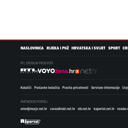
NASLOVNICA
RIJEKA I PGŽ
HRVATSKA I SVIJET
SPORT
CR
RTL DIGITALNI PROIZVODI
Kolačići
Postavke kolačića
Pravila privatnosti
Servisne informacije
Uvje
PARTNERSKI PORTALI
emedjimurje.net.hr
varazdinski.net.hr
sib.net.hr
kaportal.net.hr
ezadar.