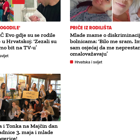
POGODILE'
PRIČE IZ RODILIŠTA
 Evo gdje su se rodile
Mlade mame o diskriminacij
 u Hrvatskoj: ‘Zezali su
bolnicama: ‘Bilo me sram. I
mo bit na TV-u’
sam osjećaj da me nepresta
omalovažavaju’
svijet
Hrvatska i svijet
a i Tonka na Majčin dan
radnice 3. maja i mlade
gerice!