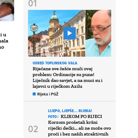
i u
mala
no
USRED TOPLINSKOG VALA
Riječane sve češće muči ovaj
problem: Ordinacije su pune!
Liječnik dao savjet, a na muci su i
lajavci u riječkom Azilu
Rijeka i PGŽ
LIJEPO, LJEPŠE... RIJEKA!
KLIKOM PO RIJECI
FOTO |
Korzom prošetali kršni
riječki dečki… ali ne može ovo
proći i bez naših atraktivnih