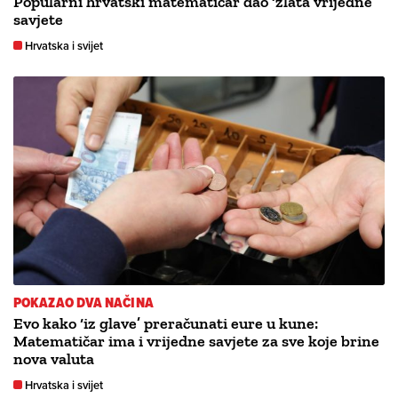
Popularni hrvatski matematičar dao ‘zlata vrijedne’
savjete
Hrvatska i svijet
POKAZAO DVA NAČINA
Evo kako ‘iz glave’ preračunati eure u kune:
Matematičar ima i vrijedne savjete za sve koje brine
nova valuta
Hrvatska i svijet