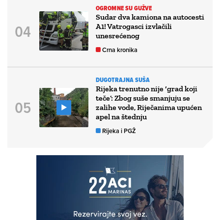
OGROMNE SU GUŽVE
Sudar dva kamiona na autocesti
A1! Vatrogasci izvlačili
unesrećenog
Crna kronika
DUGOTRAJNA SUŠA
Rijeka trenutno nije ‘grad koji
teče’: Zbog suše smanjuju se
zalihe vode, Riječanima upućen
apel na štednju
Rijeka i PGŽ