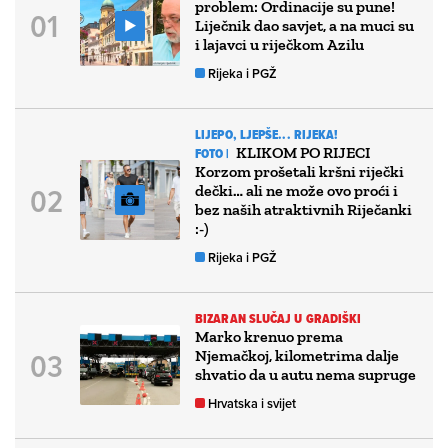
problem: Ordinacije su pune!
Liječnik dao savjet, a na muci su
i lajavci u riječkom Azilu
Rijeka i PGŽ
LIJEPO, LJEPŠE... RIJEKA!
KLIKOM PO RIJECI
FOTO |
Korzom prošetali kršni riječki
dečki… ali ne može ovo proći i
bez naših atraktivnih Riječanki
:-)
Rijeka i PGŽ
BIZARAN SLUČAJ U GRADIŠKI
Marko krenuo prema
Njemačkoj, kilometrima dalje
shvatio da u autu nema supruge
Hrvatska i svijet