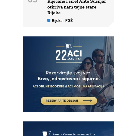
Riječane i šire! Ante Šušnjar
otkriva nam tajne stare
Rijeke
Rijeka i PGŽ