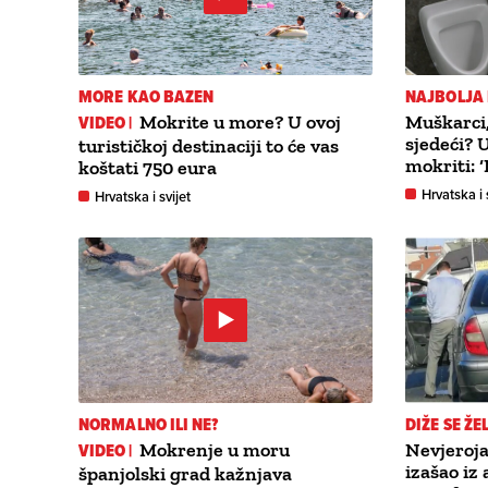
MORE KAO BAZEN
NAJBOLJA
VIDEO |
Mokrite u more? U ovoj
Muškarci, 
sjedeći? 
turističkoj destinaciji to će vas
mokriti: 
koštati 750 eura
Hrvatska i 
Hrvatska i svijet
NORMALNO ILI NE?
DIŽE SE Ž
VIDEO |
Mokrenje u moru
Nevjeroj
izašao iz
španjolski grad kažnjava