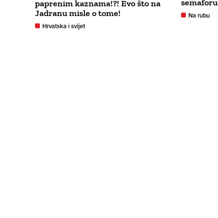
semaforu
paprenim kaznama!?! Evo što na
Jadranu misle o tome!
Na rubu
Hrvatska i svijet