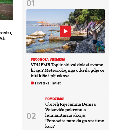
cestu,
Ali
PROGNOZA VREMENA
VRIJEME Toplinski val dolazi svome
kraju? Meteorologinja otkrila gdje će
biti kiše i pljuskova
Hrvatska i svijet
POMOZIMO!
Obitelj Riječanina Denisa
Vejzovića pokrenula
humanitarnu akciju:
‘Pomozite nam da ga vratimo
kući’