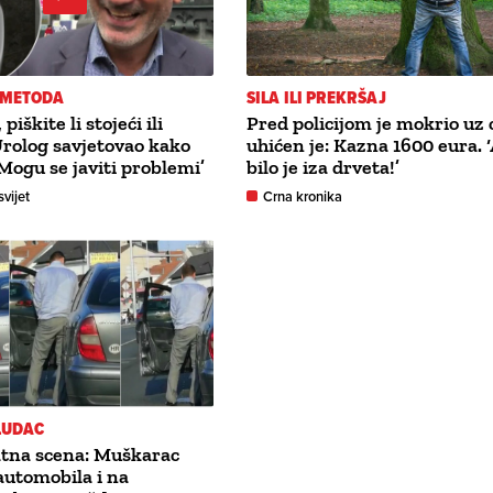
 METODA
SILA ILI PREKRŠAJ
piškite li stojeći ili
Pred policijom je mokrio uz 
Urolog savjetovao kako
uhićen je: Kazna 1600 eura. ‘
‘Mogu se javiti problemi’
bilo je iza drveta!’
svijet
Crna kronika
ELUDAC
atna scena: Muškarac
 automobila i na