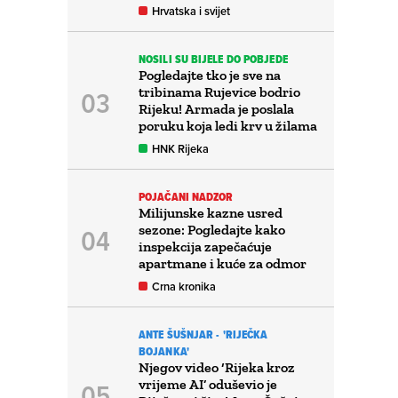
Hrvatska i svijet
NOSILI SU BIJELE DO POBJEDE
Pogledajte tko je sve na
tribinama Rujevice bodrio
Rijeku! Armada je poslala
poruku koja ledi krv u žilama
HNK Rijeka
POJAČANI NADZOR
Milijunske kazne usred
sezone: Pogledajte kako
inspekcija zapečaćuje
apartmane i kuće za odmor
Crna kronika
ANTE ŠUŠNJAR - 'RIJEČKA
BOJANKA'
Njegov video ‘Rijeka kroz
vrijeme AI’ oduševio je