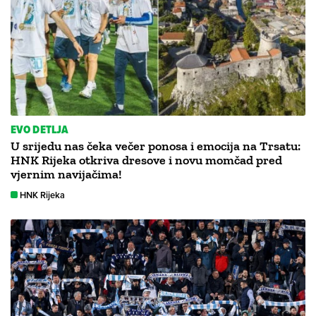
EVO DETLJA
U srijedu nas čeka večer ponosa i emocija na Trsatu:
HNK Rijeka otkriva dresove i novu momčad pred
vjernim navijačima!
HNK Rijeka