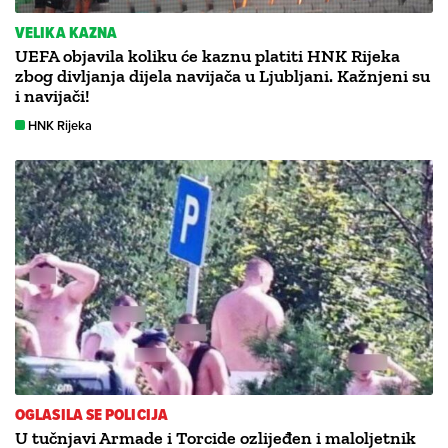
VELIKA KAZNA
UEFA objavila koliku će kaznu platiti HNK Rijeka
zbog divljanja dijela navijača u Ljubljani. Kažnjeni su
i navijači!
HNK Rijeka
OGLASILA SE POLICIJA
U tučnjavi Armade i Torcide ozlijeđen i maloljetnik