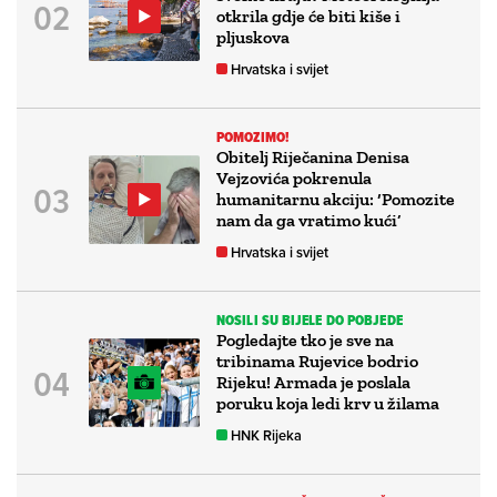
otkrila gdje će biti kiše i
pljuskova
Hrvatska i svijet
POMOZIMO!
Obitelj Riječanina Denisa
Vejzovića pokrenula
humanitarnu akciju: ‘Pomozite
nam da ga vratimo kući’
Hrvatska i svijet
NOSILI SU BIJELE DO POBJEDE
Pogledajte tko je sve na
tribinama Rujevice bodrio
Rijeku! Armada je poslala
poruku koja ledi krv u žilama
HNK Rijeka