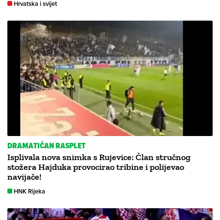
Hrvatska i svijet
DRAMATIČAN RASPLET
Isplivala nova snimka s Rujevice: Član stručnog
stožera Hajduka provocirao tribine i polijevao
navijače!
HNK Rijeka