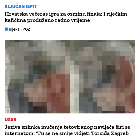
KLJUČAN ISPIT
Hrvatska večeras igra za osminu finala: I riječkim
kafićima produženo radno vrijeme
Rijeka i PGŽ
UŽAS
Jeziva snimka mučenja tetoviranog navijača širi se
internetom: ‘Tu se ne smije vidjeti Torcida Zagreb’