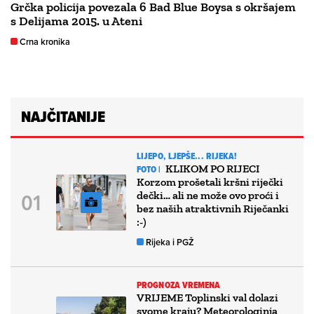
Grčka policija povezala 6 Bad Blue Boysa s okršajem
s Delijama 2015. u Ateni
Crna kronika
NAJČITANIJE
LIJEPO, LJEPŠE... RIJEKA!
KLIKOM PO RIJECI
FOTO |
Korzom prošetali kršni riječki
dečki… ali ne može ovo proći i
bez naših atraktivnih Riječanki
:-)
Rijeka i PGŽ
PROGNOZA VREMENA
VRIJEME Toplinski val dolazi
svome kraju? Meteorologinja