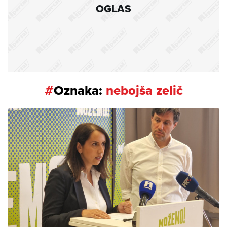
OGLAS
#
Oznaka:
nebojša zelič