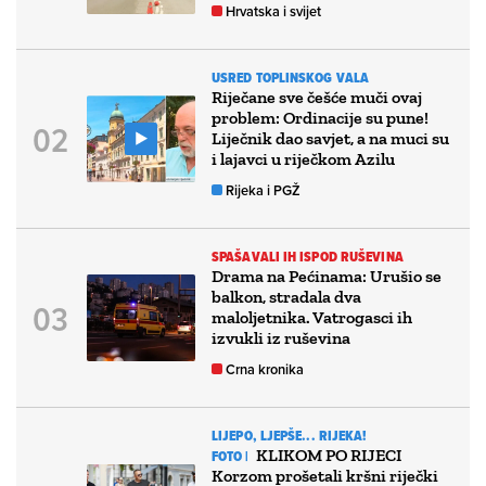
Hrvatska i svijet
USRED TOPLINSKOG VALA
Riječane sve češće muči ovaj
problem: Ordinacije su pune!
Liječnik dao savjet, a na muci su
i lajavci u riječkom Azilu
Rijeka i PGŽ
SPAŠAVALI IH ISPOD RUŠEVINA
Drama na Pećinama: Urušio se
balkon, stradala dva
maloljetnika. Vatrogasci ih
izvukli iz ruševina
Crna kronika
LIJEPO, LJEPŠE... RIJEKA!
KLIKOM PO RIJECI
FOTO |
Korzom prošetali kršni riječki