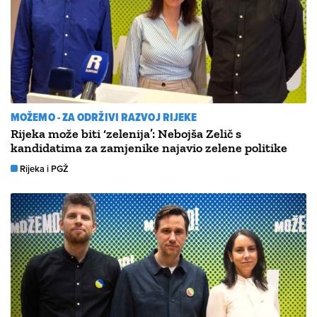
MOŽEMO - ZA ODRŽIVI RAZVOJ RIJEKE
Rijeka može biti ‘zelenija’: Nebojša Zelič s
kandidatima za zamjenike najavio zelene politike
Rijeka i PGŽ