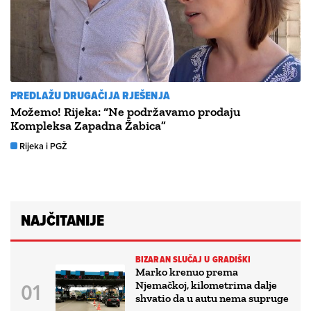
PREDLAŽU DRUGAČIJA RJEŠENJA
Možemo! Rijeka: “Ne podržavamo prodaju
Kompleksa Zapadna Žabica”
Rijeka i PGŽ
NAJČITANIJE
BIZARAN SLUČAJ U GRADIŠKI
Marko krenuo prema
Njemačkoj, kilometrima dalje
shvatio da u autu nema supruge