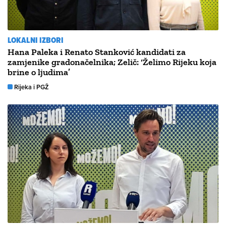
LOKALNI IZBORI
Hana Paleka i Renato Stanković kandidati za
zamjenike gradonačelnika; Zelič: ‘Želimo Rijeku koja
brine o ljudima’
Rijeka i PGŽ