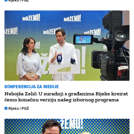
Rijeka i PGŽ
KONFERENCIJA ZA MEDIJE
Nebojša Zelič: U suradnji s građanima Rijeke kreirat
ćemo konačnu verziju našeg izbornog programa
Rijeka i PGŽ