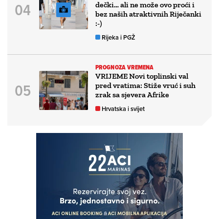
dečki… ali ne može ovo proći i
bez naših atraktivnih Riječanki
:-)
Rijeka i PGŽ
PROGNOZA VREMENA
VRIJEME Novi toplinski val
pred vratima: Stiže vruć i suh
zrak sa sjevera Afrike
Hrvatska i svijet