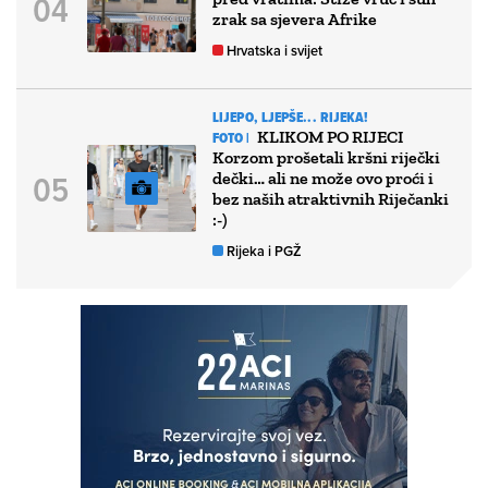
zrak sa sjevera Afrike
Hrvatska i svijet
LIJEPO, LJEPŠE... RIJEKA!
KLIKOM PO RIJECI
FOTO |
Korzom prošetali kršni riječki
dečki… ali ne može ovo proći i
bez naših atraktivnih Riječanki
:-)
Rijeka i PGŽ