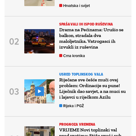
Hrvatska i svijet
SPAŠAVALI IH ISPOD RUŠEVINA
Drama na Pećinama: Urušio se
balkon, stradala dva
maloljetnika. Vatrogasci ih
izvukli iz ruševina
Crna kronika
USRED TOPLINSKOG VALA
Riječane sve češće muči ovaj
problem: Ordinacije su pune!
Liječnik dao savjet, a na muci su
i lajavci u riječkom Azilu
Rijeka i PGŽ
PROGNOZA VREMENA
VRIJEME Novi toplinski val
pred vratima: Stiže vruć i suh