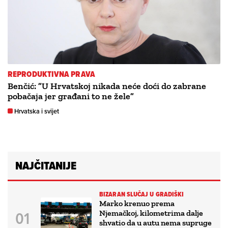
REPRODUKTIVNA PRAVA
Benčić: ”U Hrvatskoj nikada neće doći do zabrane
pobačaja jer građani to ne žele”
Hrvatska i svijet
NAJČITANIJE
BIZARAN SLUČAJ U GRADIŠKI
Marko krenuo prema
Njemačkoj, kilometrima dalje
shvatio da u autu nema supruge