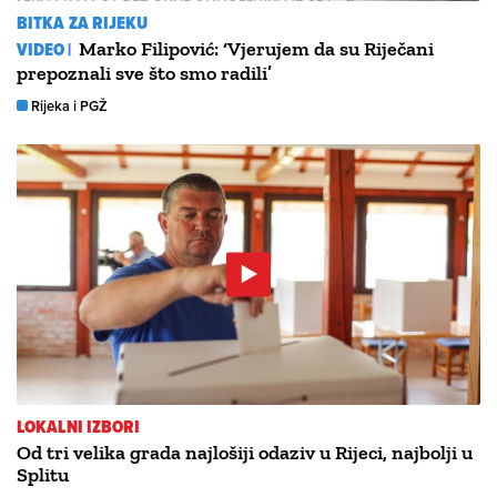
BITKA ZA RIJEKU
VIDEO |
Marko Filipović: ‘Vjerujem da su Riječani
prepoznali sve što smo radili’
Rijeka i PGŽ
LOKALNI IZBORI
Od tri velika grada najlošiji odaziv u Rijeci, najbolji u
Splitu