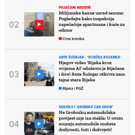
POJAČANI NADZOR
Milijunske kazne usred sezone:
Pogledajte kako inspekcija
zapečaćuje apartmane i kuće za
odmor
Crna kronika
ANTE ŠUŠNJAR - 'RIJEČKA BOJANKA'
Njegov video ‘Rijeka kroz
vrijeme AI’ oduševio je Riječane
i šire! Ante Šušnjar otkriva nam
tajne stare Rijeke
Rijeka i PGŽ
USKORO I 'GROBNIK CAR SHOW'
Na Grobniku automobilska
povijest nije iza stakla: U ovom
muzeju automobile možete
dodirnuti, čuti i doživjeti!