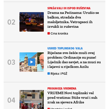
SPAŠAVALI IH ISPOD RUŠEVINA
Drama na Pećinama: Urušio se
balkon, stradala dva
maloljetnika. Vatrogasci ih
izvukli iz ruševina
Crna kronika
USRED TOPLINSKOG VALA
Riječane sve češće muči ovaj
problem: Ordinacije su pune!
Liječnik dao savjet, a na muci su
i lajavci u riječkom Azilu
Rijeka i PGŽ
PROGNOZA VREMENA
VRIJEME Novi toplinski val
pred vratima: Stiže vruć i suh
zrak sa sjevera Afrike