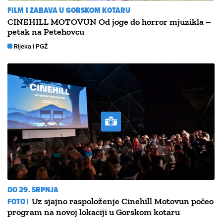
FILM I ZABAVA U GORSKOM KOTARU
CINEHILL MOTOVUN Od joge do horror mjuzikla –
petak na Petehovcu
Rijeka i PGŽ
DO 29. SRPNJA
FOTO |
Uz sjajno raspoloženje Cinehill Motovun počeo
program na novoj lokaciji u Gorskom kotaru