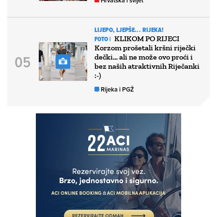
Hrvatska i svijet
LIJEPO, LJEPŠE... RIJEKA!
KLIKOM PO RIJECI
FOTO |
Korzom prošetali kršni riječki
dečki… ali ne može ovo proći i
bez naših atraktivnih Riječanki
:-)
Rijeka i PGŽ