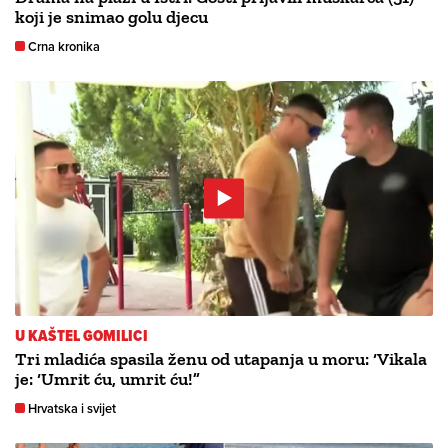
koji je snimao golu djecu
Crna kronika
U KAŠTEL GOMILICI
Tri mladića spasila ženu od utapanja u moru: ‘Vikala
je: ‘Umrit ću, umrit ću!”
Hrvatska i svijet