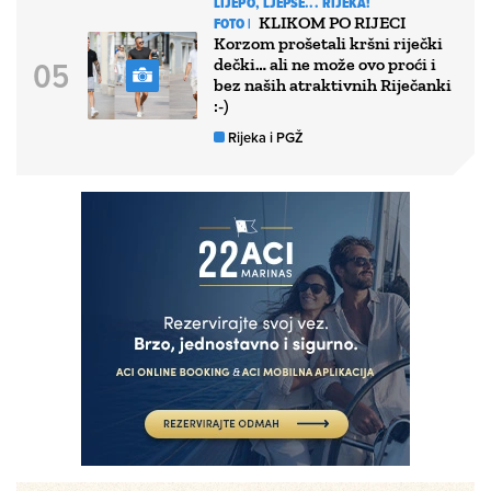
LIJEPO, LJEPŠE... RIJEKA!
KLIKOM PO RIJECI
FOTO |
Korzom prošetali kršni riječki
dečki… ali ne može ovo proći i
bez naših atraktivnih Riječanki
:-)
Rijeka i PGŽ