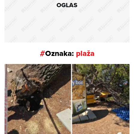
OGLAS
#
Oznaka:
plaža