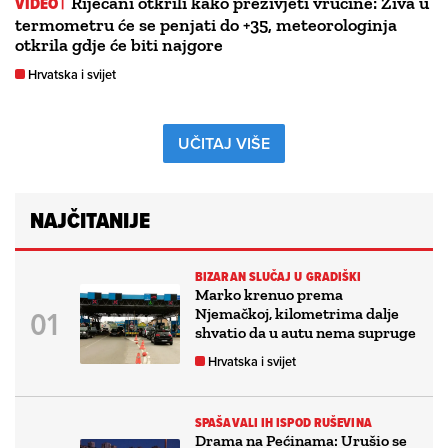
VIDEO |
Riječani otkrili kako preživjeti vrućine: Živa u
termometru će se penjati do +35, meteorologinja
otkrila gdje će biti najgore
Hrvatska i svijet
UČITAJ VIŠE
NAJČITANIJE
BIZARAN SLUČAJ U GRADIŠKI
Marko krenuo prema
Njemačkoj, kilometrima dalje
shvatio da u autu nema supruge
Hrvatska i svijet
SPAŠAVALI IH ISPOD RUŠEVINA
Drama na Pećinama: Urušio se