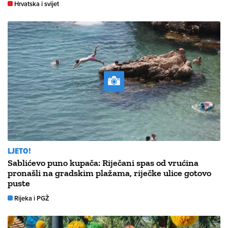
Hrvatska i svijet
LJETO!
Sablićevo puno kupača: Riječani spas od vrućina
pronašli na gradskim plažama, riječke ulice gotovo
puste
Rijeka i PGŽ