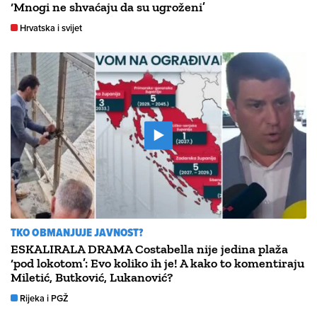
‘Mnogi ne shvaćaju da su ugroženi’
Hrvatska i svijet
TKO OBMANJUJE JAVNOST?
ESKALIRALA DRAMA Costabella nije jedina plaža
‘pod lokotom’: Evo koliko ih je! A kako to komentiraju
Miletić, Butković, Lukanović?
Rijeka i PGŽ