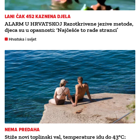
LANI ČAK 452 KAZNENA DJELA
ALARM U HRVATSKOJ Razotkrivene jezive metode,
djeca su u opasnosti: ‘Najčešće to rade stranci’
Hrvatska i svijet
NEMA PREDAHA
Stiže novi toplinski val, temperature idu do 43°C: