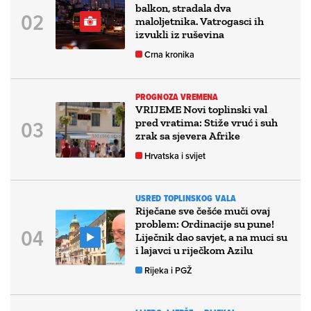
balkon, stradala dva
maloljetnika. Vatrogasci ih
izvukli iz ruševina
Crna kronika
PROGNOZA VREMENA
VRIJEME Novi toplinski val
pred vratima: Stiže vruć i suh
zrak sa sjevera Afrike
Hrvatska i svijet
USRED TOPLINSKOG VALA
Riječane sve češće muči ovaj
problem: Ordinacije su pune!
Liječnik dao savjet, a na muci su
i lajavci u riječkom Azilu
Rijeka i PGŽ