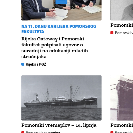
Pomorski 
NA 11. DANU KARIJERA POMORSKOG
FAKULTETA
Pomorski 
Rijeka Gateway i Pomorski
fakultet potpisali ugovor o
suradnji na edukaciji mladih
stručnjaka
Rijeka i PGŽ
Pomorski vremeplov – 14. lipnja
Pomorski 
Pomorski vremeplov
Pomorski 