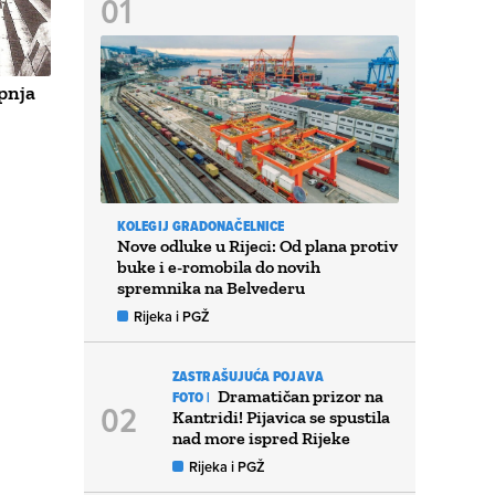
pnja
KOLEGIJ GRADONAČELNICE
Nove odluke u Rijeci: Od plana protiv
buke i e-romobila do novih
spremnika na Belvederu
Rijeka i PGŽ
ZASTRAŠUJUĆA POJAVA
Dramatičan prizor na
FOTO |
Kantridi! Pijavica se spustila
nad more ispred Rijeke
Rijeka i PGŽ