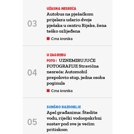
UŽASNA NESREĆA
Autobus na pješačkom
prijelazu udario dvoje
pješaka u centru Rijeke, žena
teško ozlijeđena
Crna kronika
U ZAGREBU
UZNEMIRUJUĆE
FOTO |
FOTOGRAFIJE Stravična
nesreća: Automobil
prepolovio stup, jedna osoba
poginula
Crna kronika
SUNŠNO RAZDOBLJE
Apel građanima: Štedite
vodu, riječki vodoopskrbni
sustav pod sve je većim
pritiskom