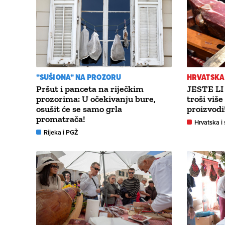
"SUŠIONA" NA PROZORU
HRVATSKA 
Pršut i panceta na riječkim
JESTE LI
prozorima: U očekivanju bure,
troši viš
osušit će se samo grla
proizvodi
promatrača!
Hrvatska i 
Rijeka i PGŽ