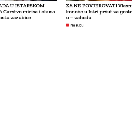
ADA U ISTARSKOM
ZA NE POVJEROVATI Vlasn
 Carstvo mirisa i okusa
konobe u Istri pršut za goste
rastu zazubice
u – zahodu
Na rubu