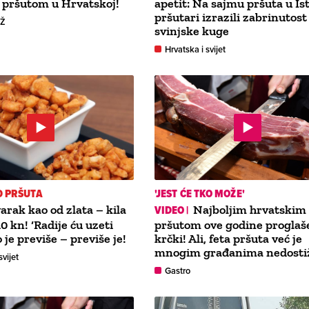
 pršutom u Hrvatskoj!
apetit: Na sajmu pršuta u Ist
pršutari izrazili zabrinutos
GŽ
svinjske kuge
Hrvatska i svijet
D PRŠUTA
'JEST ĆE TKO MOŽE'
arak kao od zlata – kila
VIDEO |
Najboljim hrvatskim
10 kn! ‘Radije ću uzeti
pršutom ove godine proglaš
o je previše – previše je!
krčki! Ali, feta pršuta već je
mnogim građanima nedosti
svijet
Gastro