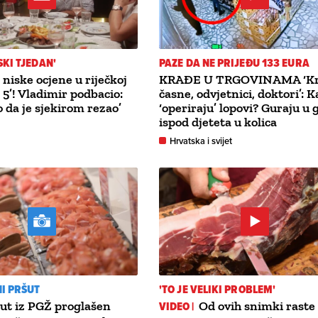
KI TJEDAN'
PAZE DA NE PRIJEĐU 133 EURA
 niske ocjene u riječkoj
KRAĐE U TRGOVINAMA ‘K
 5’! Vladimir podbacio:
časne, odvjetnici, doktori’: 
o da je sjekirom rezao’
‘operiraju’ lopovi? Guraju u 
ispod djeteta u kolica
Hrvatska i svijet
I PRŠUT
'TO JE VELIKI PROBLEM'
ut iz PGŽ proglašen
VIDEO |
Od ovih snimki raste