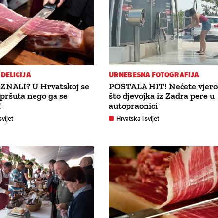
DELICIJA
URNEBESNA FOTOGRAFIJA
 ZNALI? U Hrvatskoj se
POSTALA HIT! Nećete vjero
e pršuta nego ga se
što djevojka iz Zadra pere u
!
autopraonici
svijet
Hrvatska i svijet