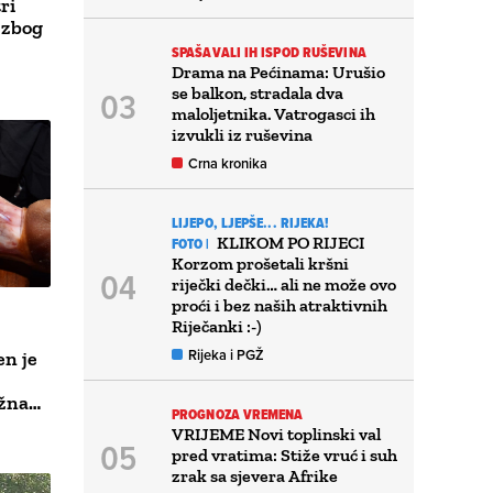
ri
t zbog
SPAŠAVALI IH ISPOD RUŠEVINA
Drama na Pećinama: Urušio
se balkon, stradala dva
maloljetnika. Vatrogasci ih
izvukli iz ruševina
Crna kronika
LIJEPO, LJEPŠE... RIJEKA!
KLIKOM PO RIJECI
FOTO |
Korzom prošetali kršni
riječki dečki… ali ne može ovo
proći i bez naših atraktivnih
Riječanki :-)
Rijeka i PGŽ
en je
žna…
PROGNOZA VREMENA
VRIJEME Novi toplinski val
pred vratima: Stiže vruć i suh
zrak sa sjevera Afrike