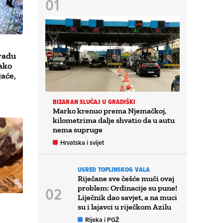
radu
Kako
gaće,
BIZARAN SLUČAJ U GRADIŠKI
Marko krenuo prema Njemačkoj,
kilometrima dalje shvatio da u autu
nema supruge
Hrvatska i svijet
USRED TOPLINSKOG VALA
Riječane sve češće muči ovaj
problem: Ordinacije su pune!
Liječnik dao savjet, a na muci
su i lajavci u riječkom Azilu
Rijeka i PGŽ