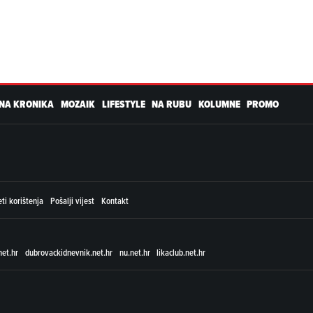
NA KRONIKA
MOZAIK
LIFESTYLE
NA RUBU
KOLUMNE
PROMO
ti korištenja
Pošalji vijest
Kontakt
net.hr
dubrovackidnevnik.net.hr
nu.net.hr
likaclub.net.hr