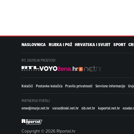
NASLOVNICA
RIJEKA I PGŽ
HRVATSKA I SVIJET
SPORT
CR
RTL DIGITALNI PROIZVODI
Kolačići
Postavke kolačića
Pravila privatnosti
Servisne informacije
Uvje
PARTNERSKI PORTALI
emedjimurje.net.hr
varazdinski.net.hr
sib.net.hr
kaportal.net.hr
ezadar.
Copyright © 2026 RIportal.hr