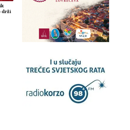
ik
 drži