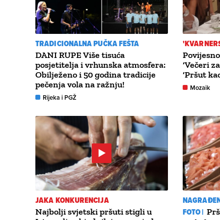
TRADICIONALNA PUČKA FEŠTA
'KVARNERS
DANI RUPE Više tisuća
Povijesno
posjetitelja i vrhunska atmosfera:
‘Večeri za
Obilježeno i 50 godina tradicije
‘Pršut ka
pečenja vola na ražnju!
Mozaik
Rijeka i PGŽ
JAKA KONKURENCIJA
NAGRAĐEN
Najbolji svjetski pršuti stigli u
FOTO |
Prš