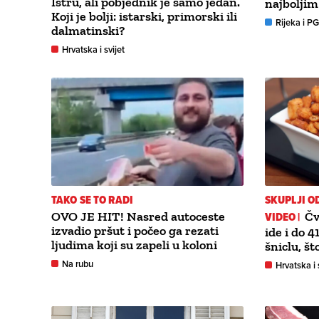
Istru, ali pobjednik je samo jedan.
najboljim
Koji je bolji: istarski, primorski ili
Rijeka i P
dalmatinski?
Hrvatska i svijet
TAKO SE TO RADI
SKUPLJI O
OVO JE HIT! Nasred autoceste
VIDEO |
Čv
izvadio pršut i počeo ga rezati
ide i do 4
ljudima koji su zapeli u koloni
šniclu, št
Na rubu
Hrvatska i 