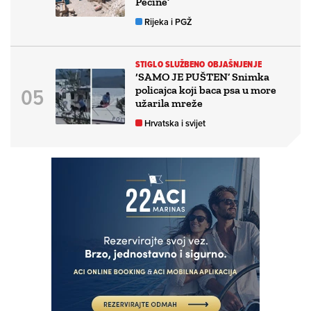
Pećine’
Rijeka i PGŽ
STIGLO SLUŽBENO OBJAŠNJENJE
‘SAMO JE PUŠTEN’ Snimka
policajca koji baca psa u more
užarila mreže
Hrvatska i svijet