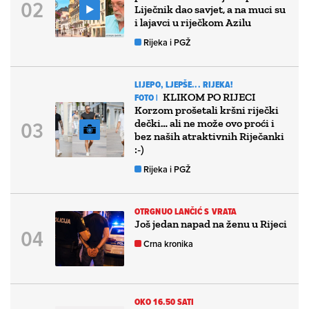
Liječnik dao savjet, a na muci su
i lajavci u riječkom Azilu
Rijeka i PGŽ
LIJEPO, LJEPŠE... RIJEKA!
KLIKOM PO RIJECI
FOTO |
Korzom prošetali kršni riječki
dečki… ali ne može ovo proći i
bez naših atraktivnih Riječanki
:-)
Rijeka i PGŽ
OTRGNUO LANČIĆ S VRATA
Još jedan napad na ženu u Rijeci
Crna kronika
OKO 16.50 SATI