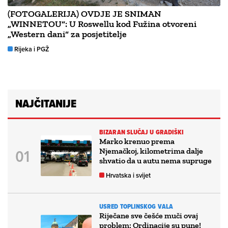
(FOTOGALERIJA) OVDJE JE SNIMAN
„WINNETOU“: U Roswellu kod Fužina otvoreni
„Western dani“ za posjetitelje
Rijeka i PGŽ
NAJČITANIJE
BIZARAN SLUČAJ U GRADIŠKI
Marko krenuo prema
Njemačkoj, kilometrima dalje
shvatio da u autu nema supruge
Hrvatska i svijet
USRED TOPLINSKOG VALA
Riječane sve češće muči ovaj
problem: Ordinacije su pune!