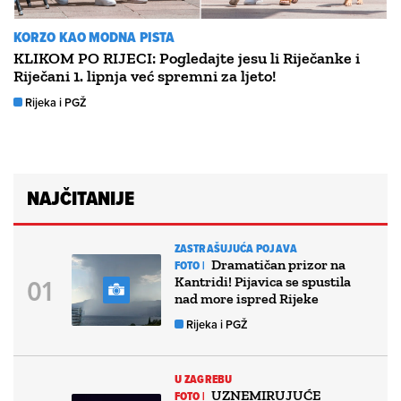
KORZO KAO MODNA PISTA
KLIKOM PO RIJECI: Pogledajte jesu li Riječanke i
Riječani 1. lipnja već spremni za ljeto!
Rijeka i PGŽ
NAJČITANIJE
ZASTRAŠUJUĆA POJAVA
Dramatičan prizor na
FOTO |
Kantridi! Pijavica se spustila
nad more ispred Rijeke
Rijeka i PGŽ
U ZAGREBU
UZNEMIRUJUĆE
FOTO |