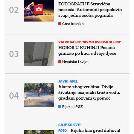
FOTOGRAFIJE Stravična
nesreća: Automobil prepolovio
stup, jedna osoba poginula
Crna kronika
VATROGASCI: 'NISMO OSPOSOBLJENI'
HOROR U KUHINJI Poskok
gmizao po kući s dvoje djece!
Hrvatska i svijet
JAVNI APEL
Alarm zbog vrućina: Divlje
životinje očajnički traže vodu,
građani pozvani u pomoć!
Rijeka i PGŽ
GDJE SU SVI?!
Rijeka kao grad duhova!
FOTO |