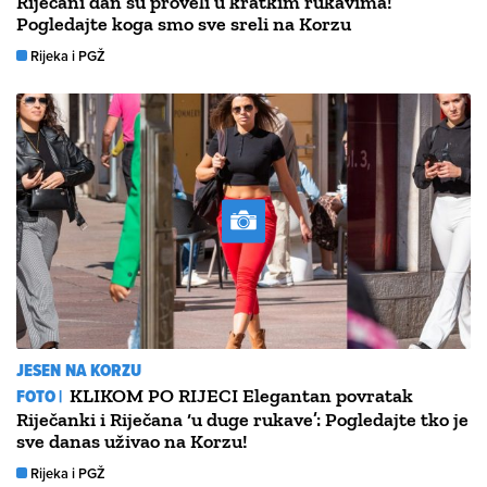
Riječani dan su proveli u kratkim rukavima!
Pogledajte koga smo sve sreli na Korzu
Rijeka i PGŽ
JESEN NA KORZU
FOTO |
KLIKOM PO RIJECI Elegantan povratak
Riječanki i Riječana ‘u duge rukave’: Pogledajte tko je
sve danas uživao na Korzu!
Rijeka i PGŽ