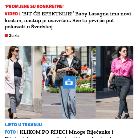
'PROMJENE SU KONKRETNE'
VIDEO |
‘BIT ĆE EFEKTNIJE!’ Baby Lasagna ima novi
kostim, nastup je usavršen: Sve to prvi će put
pokazati u Švedskoj
Glazba
LJETO U TRAVNJU
FOTO |
KLIKOM PO RIJECI Mnoge Riječanke i