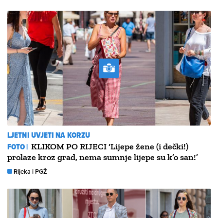
LJETNI UVJETI NA KORZU
FOTO |
KLIKOM PO RIJECI ‘Lijepe žene (i dečki!)
prolaze kroz grad, nema sumnje lijepe su k’o san!’
Rijeka i PGŽ