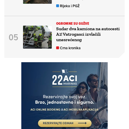
Rijeka i PGŽ
OGROMNE SU GUŽVE
Sudar dva kamiona na autocesti
A1! Vatrogasci izvlačili
unesrećenog
Crna kronika