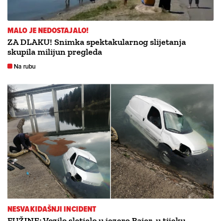
MALO JE NEDOSTAJALO!
ZA DLAKU! Snimka spektakularnog slijetanja
skupila milijun pregleda
Na rubu
NESVAKIDAŠNJI INCIDENT
FUŽINE: Vozilo sletjelo u jezero Bajer, u tijeku