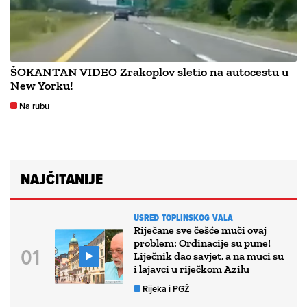
ŠOKANTAN VIDEO Zrakoplov sletio na autocestu u
New Yorku!
Na rubu
NAJČITANIJE
USRED TOPLINSKOG VALA
Riječane sve češće muči ovaj
problem: Ordinacije su pune!
Liječnik dao savjet, a na muci su
i lajavci u riječkom Azilu
Rijeka i PGŽ