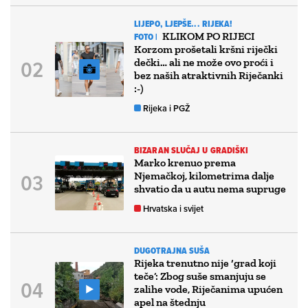
LIJEPO, LJEPŠE... RIJEKA!
KLIKOM PO RIJECI
FOTO |
Korzom prošetali kršni riječki
dečki… ali ne može ovo proći i
bez naših atraktivnih Riječanki
:-)
Rijeka i PGŽ
BIZARAN SLUČAJ U GRADIŠKI
Marko krenuo prema
Njemačkoj, kilometrima dalje
shvatio da u autu nema supruge
Hrvatska i svijet
DUGOTRAJNA SUŠA
Rijeka trenutno nije ‘grad koji
teče’: Zbog suše smanjuju se
zalihe vode, Riječanima upućen
apel na štednju