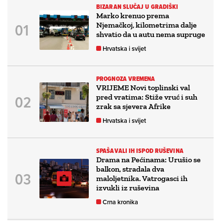
BIZARAN SLUČAJ U GRADIŠKI
Marko krenuo prema
Njemačkoj, kilometrima dalje
shvatio da u autu nema supruge
Hrvatska i svijet
PROGNOZA VREMENA
VRIJEME Novi toplinski val
pred vratima: Stiže vruć i suh
zrak sa sjevera Afrike
Hrvatska i svijet
SPAŠAVALI IH ISPOD RUŠEVINA
Drama na Pećinama: Urušio se
balkon, stradala dva
maloljetnika. Vatrogasci ih
izvukli iz ruševina
Crna kronika