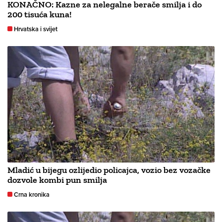
KONAČNO: Kazne za nelegalne berače smilja i do
200 tisuća kuna!
Hrvatska i svijet
Mladić u bijegu ozlijedio policajca, vozio bez vozačke
dozvole kombi pun smilja
Crna kronika