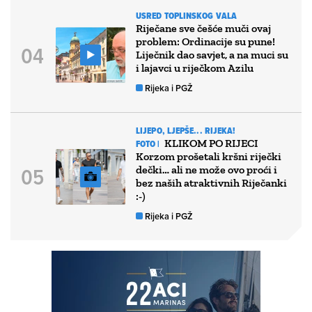
USRED TOPLINSKOG VALA
Riječane sve češće muči ovaj
problem: Ordinacije su pune!
Liječnik dao savjet, a na muci su
i lajavci u riječkom Azilu
Rijeka i PGŽ
LIJEPO, LJEPŠE... RIJEKA!
KLIKOM PO RIJECI
FOTO |
Korzom prošetali kršni riječki
dečki… ali ne može ovo proći i
bez naših atraktivnih Riječanki
:-)
Rijeka i PGŽ