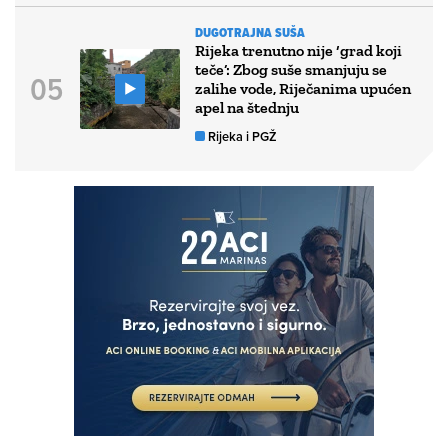
DUGOTRAJNA SUŠA
Rijeka trenutno nije ‘grad koji
teče’: Zbog suše smanjuju se
zalihe vode, Riječanima upućen
apel na štednju
Rijeka i PGŽ