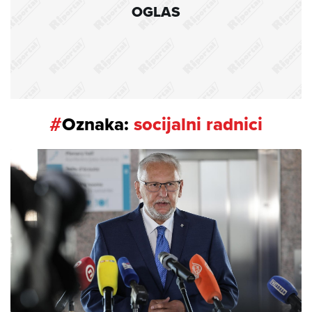
OGLAS
#
Oznaka:
socijalni radnici