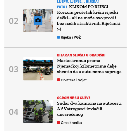
LIJEPO, LJEPŠE... RIJEKA!
KLIKOM PO RIJECI
FOTO |
Korzom prošetali kršni riječki
dečki… ali ne može ovo proći i
bez naših atraktivnih Riječanki
:-)
Rijeka i PGŽ
BIZARAN SLUČAJ U GRADIŠKI
Marko krenuo prema
Njemačkoj, kilometrima dalje
shvatio da u autu nema supruge
Hrvatska i svijet
OGROMNE SU GUŽVE
Sudar dva kamiona na autocesti
A1! Vatrogasci izvlačili
unesrećenog
Crna kronika