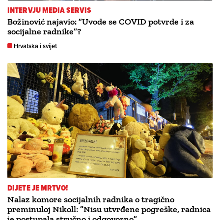
INTERVJU MEDIA SERVIS
Božinović najavio: ”Uvode se COVID potvrde i za
socijalne radnike”?
Hrvatska i svijet
DIJETE JE MRTVO!
Nalaz komore socijalnih radnika o tragično
preminuloj Nikoll: ”Nisu utvrđene pogreške, radnica
je postupala stručno i odgovorno”