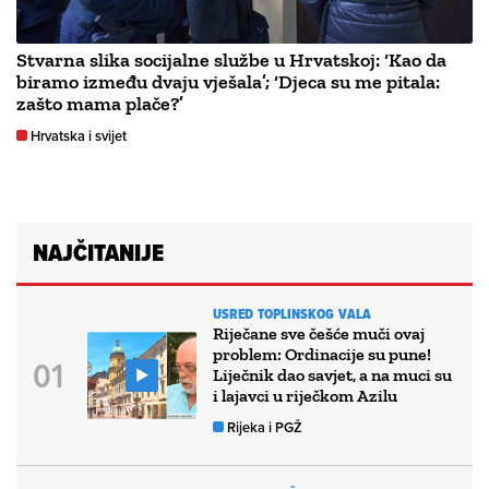
Stvarna slika socijalne službe u Hrvatskoj: ‘Kao da
biramo između dvaju vješala’; ‘Djeca su me pitala:
zašto mama plače?’
Hrvatska i svijet
NAJČITANIJE
USRED TOPLINSKOG VALA
Riječane sve češće muči ovaj
problem: Ordinacije su pune!
Liječnik dao savjet, a na muci su
i lajavci u riječkom Azilu
Rijeka i PGŽ