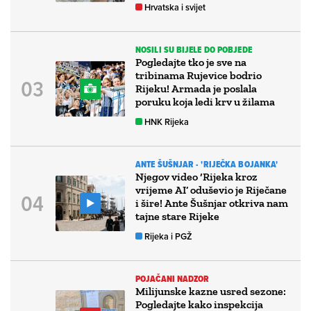
Hrvatska i svijet
NOSILI SU BIJELE DO POBJEDE
Pogledajte tko je sve na
tribinama Rujevice bodrio
Rijeku! Armada je poslala
poruku koja ledi krv u žilama
HNK Rijeka
ANTE ŠUŠNJAR - 'RIJEČKA BOJANKA'
Njegov video ‘Rijeka kroz
vrijeme AI’ oduševio je Riječane
i šire! Ante Šušnjar otkriva nam
tajne stare Rijeke
Rijeka i PGŽ
POJAČANI NADZOR
Milijunske kazne usred sezone:
Pogledajte kako inspekcija