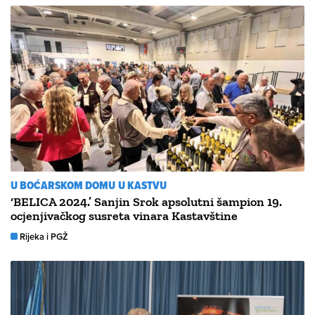
U BOĆARSKOM DOMU U KASTVU
‘BELICA 2024.’ Sanjin Srok apsolutni šampion 19.
ocjenjivačkog susreta vinara Kastavštine
Rijeka i PGŽ