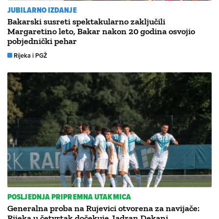
JUBILARNO IZDANJE
Bakarski susreti spektakularno zaključili
Margaretino leto, Bakar nakon 20 godina osvojio
pobjednički pehar
Rijeka i PGŽ
POSLJEDNJA PRIPREMNA UTAKMICA
Generalna proba na Rujevici otvorena za navijače:
Rijeka u četvrtak dočekuje Jadran Dekani