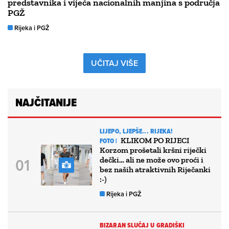
predstavnika i vijeća nacionalnih manjina s područja
PGŽ
Rijeka i PGŽ
UČITAJ VIŠE
NAJČITANIJE
LIJEPO, LJEPŠE... RIJEKA!
KLIKOM PO RIJECI
FOTO |
Korzom prošetali kršni riječki
dečki… ali ne može ovo proći i
bez naših atraktivnih Riječanki
:-)
Rijeka i PGŽ
BIZARAN SLUČAJ U GRADIŠKI