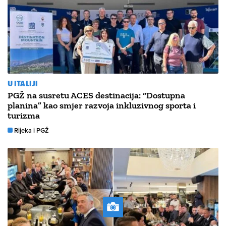
U ITALIJI
PGŽ na susretu ACES destinacija: “Dostupna
planina” kao smjer razvoja inkluzivnog sporta i
turizma
Rijeka i PGŽ