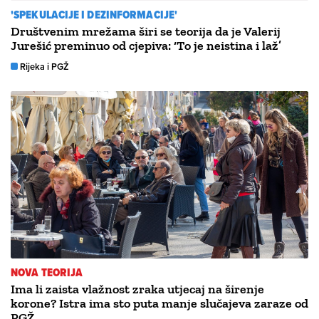
'SPEKULACIJE I DEZINFORMACIJE'
Društvenim mrežama širi se teorija da je Valerij
Jurešić preminuo od cjepiva: ‘To je neistina i laž’
Rijeka i PGŽ
NOVA TEORIJA
Ima li zaista vlažnost zraka utjecaj na širenje
korone? Istra ima sto puta manje slučajeva zaraze od
PGŽ…