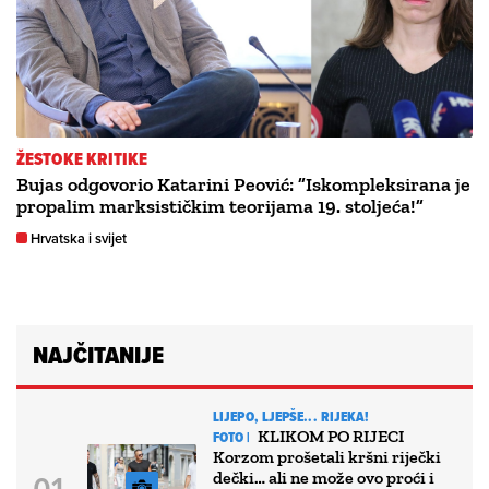
ŽESTOKE KRITIKE
Bujas odgovorio Katarini Peović: ”Iskompleksirana je
propalim marksističkim teorijama 19. stoljeća!”
Hrvatska i svijet
NAJČITANIJE
LIJEPO, LJEPŠE... RIJEKA!
KLIKOM PO RIJECI
FOTO |
Korzom prošetali kršni riječki
dečki… ali ne može ovo proći i