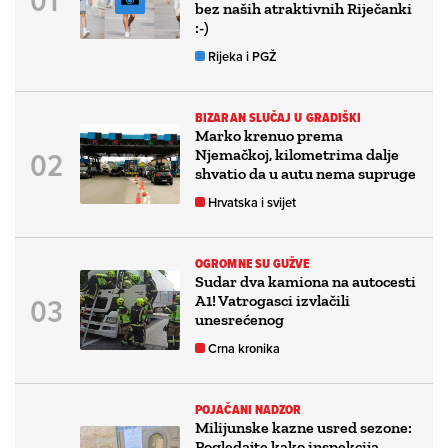
bez naših atraktivnih Riječanki
:-)
Rijeka i PGŽ
BIZARAN SLUČAJ U GRADIŠKI
Marko krenuo prema
Njemačkoj, kilometrima dalje
shvatio da u autu nema supruge
Hrvatska i svijet
OGROMNE SU GUŽVE
Sudar dva kamiona na autocesti
A1! Vatrogasci izvlačili
unesrećenog
Crna kronika
POJAČANI NADZOR
Milijunske kazne usred sezone:
Pogledajte kako inspekcija