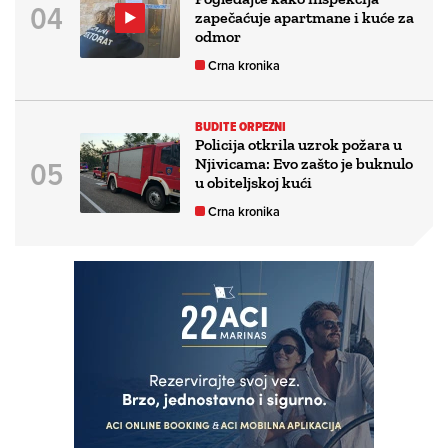
zapečaćuje apartmane i kuće za
odmor
Crna kronika
BUDITE ORPEZNI
Policija otkrila uzrok požara u
Njivicama: Evo zašto je buknulo
u obiteljskoj kući
Crna kronika