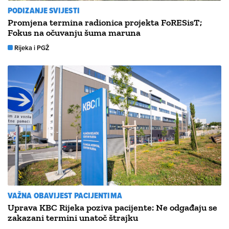
PODIZANJE SVIJESTI
Promjena termina radionica projekta FoRESisT;
Fokus na očuvanju šuma maruna
Rijeka i PGŽ
VAŽNA OBAVIJEST PACIJENTIMA
Uprava KBC Rijeka poziva pacijente: Ne odgađaju se
zakazani termini unatoč štrajku