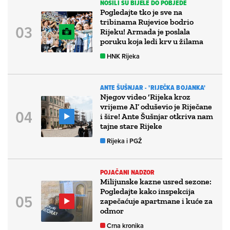
NOSILI SU BIJELE DO POBJEDE
Pogledajte tko je sve na
tribinama Rujevice bodrio
Rijeku! Armada je poslala
poruku koja ledi krv u žilama
HNK Rijeka
ANTE ŠUŠNJAR - 'RIJEČKA BOJANKA'
Njegov video ‘Rijeka kroz
vrijeme AI’ oduševio je Riječane
i šire! Ante Šušnjar otkriva nam
tajne stare Rijeke
Rijeka i PGŽ
POJAČANI NADZOR
Milijunske kazne usred sezone:
Pogledajte kako inspekcija
zapečaćuje apartmane i kuće za
odmor
Crna kronika