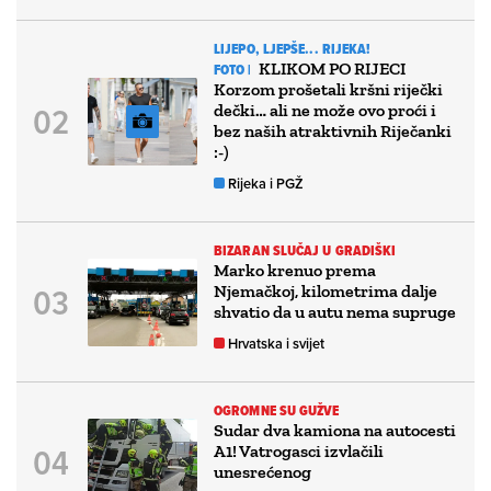
LIJEPO, LJEPŠE... RIJEKA!
KLIKOM PO RIJECI
FOTO |
Korzom prošetali kršni riječki
dečki… ali ne može ovo proći i
bez naših atraktivnih Riječanki
:-)
Rijeka i PGŽ
BIZARAN SLUČAJ U GRADIŠKI
Marko krenuo prema
Njemačkoj, kilometrima dalje
shvatio da u autu nema supruge
Hrvatska i svijet
OGROMNE SU GUŽVE
Sudar dva kamiona na autocesti
A1! Vatrogasci izvlačili
unesrećenog