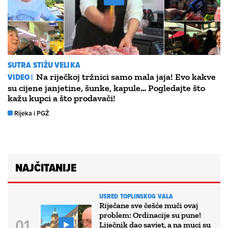
SUTRA STIŽU VELIKA
VIDEO |
Na riječkoj tržnici samo mala jaja! Evo kakve
su cijene janjetine, šunke, kapule… Pogledajte što
kažu kupci a što prodavači!
Rijeka i PGŽ
NAJČITANIJE
USRED TOPLINSKOG VALA
Riječane sve češće muči ovaj
problem: Ordinacije su pune!
Liječnik dao savjet, a na muci su