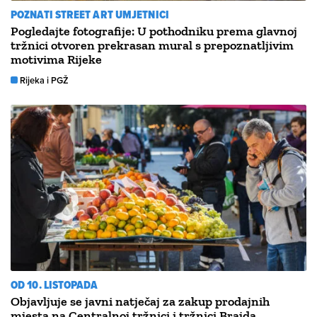
POZNATI STREET ART UMJETNICI
Pogledajte fotografije: U pothodniku prema glavnoj
tržnici otvoren prekrasan mural s prepoznatljivim
motivima Rijeke
Rijeka i PGŽ
OD 10. LISTOPADA
Objavljuje se javni natječaj za zakup prodajnih
mjesta na Centralnoj tržnici i tržnici Brajda