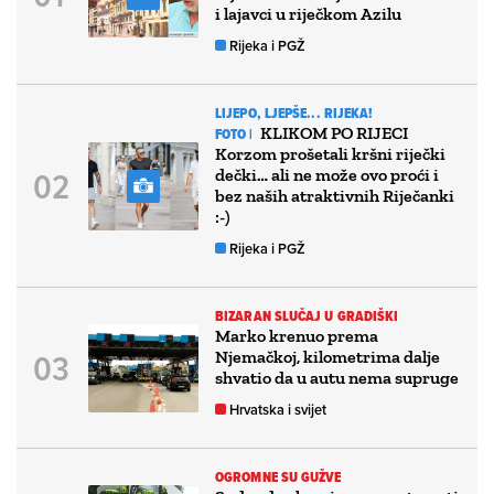
i lajavci u riječkom Azilu
Rijeka i PGŽ
LIJEPO, LJEPŠE... RIJEKA!
KLIKOM PO RIJECI
FOTO |
Korzom prošetali kršni riječki
dečki… ali ne može ovo proći i
bez naših atraktivnih Riječanki
:-)
Rijeka i PGŽ
BIZARAN SLUČAJ U GRADIŠKI
Marko krenuo prema
Njemačkoj, kilometrima dalje
shvatio da u autu nema supruge
Hrvatska i svijet
OGROMNE SU GUŽVE