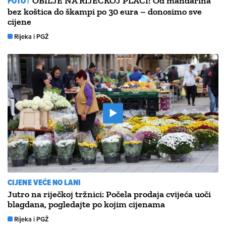
FOTO |
OBILJE NA RIJEČKOJ PLACI! Od mandarina
bez koštica do škampi po 30 eura – donosimo sve
cijene
Rijeka i PGŽ
CIJENE VEĆE NO LANI
Jutro na riječkoj tržnici: Počela prodaja cvijeća uoči
blagdana, pogledajte po kojim cijenama
Rijeka i PGŽ