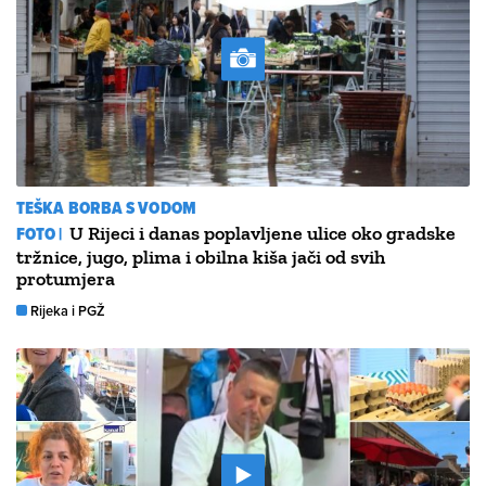
TEŠKA BORBA S VODOM
FOTO |
U Rijeci i danas poplavljene ulice oko gradske
tržnice, jugo, plima i obilna kiša jači od svih
protumjera
Rijeka i PGŽ