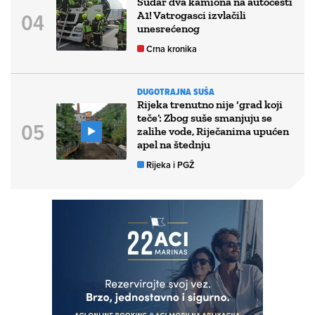
Sudar dva kamiona na autocesti
A1! Vatrogasci izvlačili
unesrećenog
Crna kronika
DUGOTRAJNA SUŠA
Rijeka trenutno nije ‘grad koji
teče’: Zbog suše smanjuju se
zalihe vode, Riječanima upućen
apel na štednju
Rijeka i PGŽ