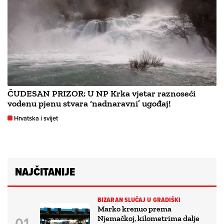
ČUDESAN PRIZOR: U NP Krka vjetar raznoseći
vodenu pjenu stvara ‘nadnaravni’ ugođaj!
Hrvatska i svijet
NAJČITANIJE
BIZARAN SLUČAJ U GRADIŠKI
Marko krenuo prema
Njemačkoj, kilometrima dalje