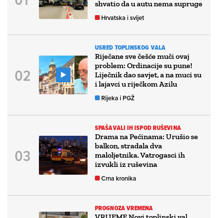
shvatio da u autu nema supruge
Hrvatska i svijet
USRED TOPLINSKOG VALA
Riječane sve češće muči ovaj
problem: Ordinacije su pune!
Liječnik dao savjet, a na muci su
i lajavci u riječkom Azilu
Rijeka i PGŽ
SPAŠAVALI IH ISPOD RUŠEVINA
Drama na Pećinama: Urušio se
balkon, stradala dva
maloljetnika. Vatrogasci ih
izvukli iz ruševina
Crna kronika
PROGNOZA VREMENA
VRIJEME Novi toplinski val