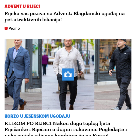
ADVENT U RIJECI
Rijeka vas poziva na Advent: Blagdanski ugođaj na
pet atraktivnih lokacija!
Promo
KORZO U JESENSKOM UGOĐAJU
KLIKOM PO RIJECI Nakon dugo toplog ljeta
Riječanke i Riječani u dugim rukavima: Pogledajte i
neke smjele odjevne kombinacije na Korzu!