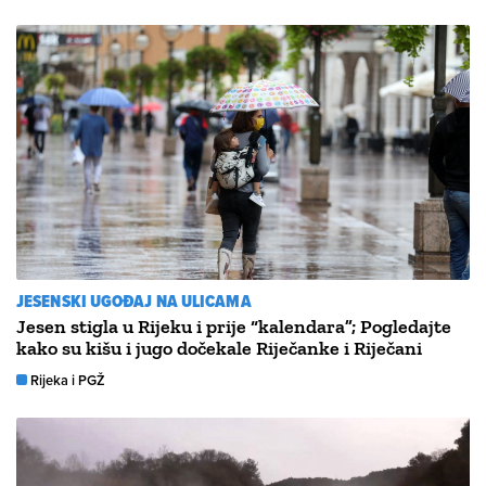
JESENSKI UGOĐAJ NA ULICAMA
Jesen stigla u Rijeku i prije “kalendara”; Pogledajte
kako su kišu i jugo dočekale Riječanke i Riječani
Rijeka i PGŽ