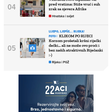
pred vratima: Stiže vruć i suh
zrak sa sjevera Afrike
Hrvatska i svijet
LIJEPO, LJEPŠE... RIJEKA!
KLIKOM PO RIJECI
FOTO |
Korzom prošetali kršni riječki
dečki… ali ne može ovo proći i
bez naših atraktivnih Riječanki
:-)
Rijeka i PGŽ