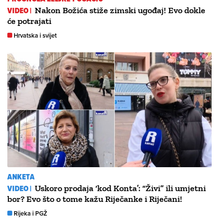
VIDEO |
Nakon Božića stiže zimski ugođaj! Evo dokle
će potrajati
Hrvatska i svijet
ANKETA
VIDEO |
Uskoro prodaja ‘kod Konta’: “Živi” ili umjetni
bor? Evo što o tome kažu Riječanke i Riječani!
Rijeka i PGŽ