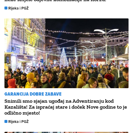
Rijeka i PGŽ
GARANCIJA DOBRE ZABAVE
Snimili smo sjajan ugođaj na Adventiranju kod
Kazališta! Za ispraćaj stare i doček Nove godine to je
odlično mjesto!
Rijeka i PGŽ