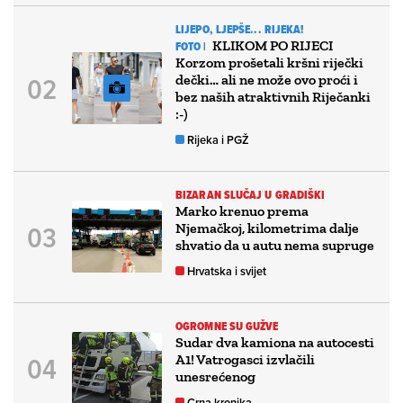
LIJEPO, LJEPŠE... RIJEKA!
KLIKOM PO RIJECI
FOTO |
Korzom prošetali kršni riječki
dečki… ali ne može ovo proći i
bez naših atraktivnih Riječanki
:-)
Rijeka i PGŽ
BIZARAN SLUČAJ U GRADIŠKI
Marko krenuo prema
Njemačkoj, kilometrima dalje
shvatio da u autu nema supruge
Hrvatska i svijet
OGROMNE SU GUŽVE
Sudar dva kamiona na autocesti
A1! Vatrogasci izvlačili
unesrećenog
Crna kronika