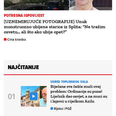
POTRESNA ISPOVIJEST
(UZNEMIRUJUĆE FOTOGRAFIJE) Unuk
monstruozno ubijene starice iz Splita: “Ne tražim
osvetu… ali što ako ubije opet?”
Crna kronika
NAJČITANIJE
USRED TOPLINSKOG VALA
Riječane sve češće muči ovaj
problem: Ordinacije su pune!
Liječnik dao savjet, a na muci su
i lajavci u riječkom Azilu
Rijeka i PGŽ