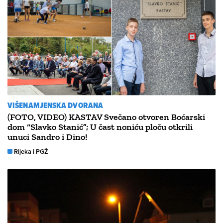
VIŠENAMJENSKA DVORANA
(FOTO, VIDEO) KASTAV Svečano otvoren Boćarski
dom “Slavko Stanić”; U čast noniću ploču otkrili
unuci Sandro i Dino!
Rijeka i PGŽ