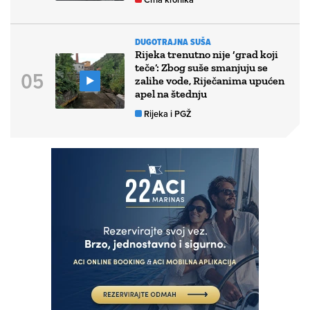
DUGOTRAJNA SUŠA
Rijeka trenutno nije ‘grad koji
teče’: Zbog suše smanjuju se
zalihe vode, Riječanima upućen
apel na štednju
Rijeka i PGŽ