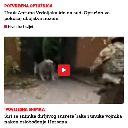
POTVRĐENA OPTUŽNICA
Unuk Antuna Vrdoljaka ide na sud: Optužen za
pokušaj ubojstva nožem
Hrvatska i svijet
'POVIJESNA SNIMKA'
Širi se snimka dirljivog susreta bake i unuka vojnika
nakon oslobođenja Hersona