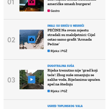
američke smash burgere!
Gastro
IMALI SU SREĆU U NESREČI
PEĆINE Na ovom mjestu
stradali su maloljetnici: Cijel
ostao samo grafit ‘Armada
Pećine’
Rijeka i PGŽ
DUGOTRAJNA SUŠA
Rijeka trenutno nije ‘grad koji
teče’: Zbog suše smanjuju se
zalihe vode, Riječanima upućen
apel na štednju
Rijeka i PGŽ
USRED TOPLINSKOG VALA