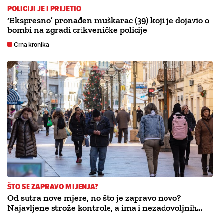
POLICIJI JE I PRIJETIO
‘Ekspresno’ pronađen muškarac (39) koji je dojavio o
bombi na zgradi crikveničke policije
Crna kronika
ŠTO SE ZAPRAVO MIJENJA?
Od sutra nove mjere, no što je zapravo novo?
Najavljene strože kontrole, a ima i nezadovoljnih…