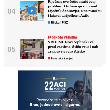
Riječane sve češće muči ovaj
problem: Ordinacije su pune!
Liječnik dao savjet, a na muci su
i lajavci u riječkom Azilu
Rijeka i PGŽ
PROGNOZA VREMENA
VRIJEME Novi toplinski val
pred vratima: Stiže vruć i suh
zrak sa sjevera Afrike
Hrvatska i svijet