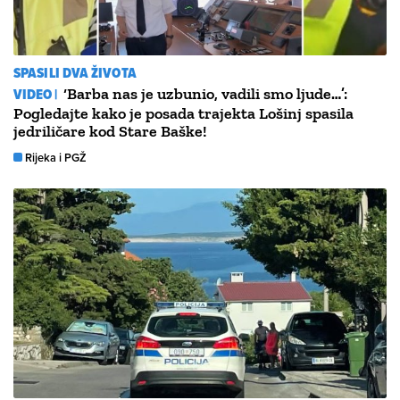
SPASILI DVA ŽIVOTA
VIDEO |
‘Barba nas je uzbunio, vadili smo ljude…’:
Pogledajte kako je posada trajekta Lošinj spasila
jedriličare kod Stare Baške!
Rijeka i PGŽ