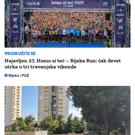
PRIDRUŽITE SE
Najavljen 27. Homo si teć – Rijeka Run: čak devet
utrka u tri travanjska vikenda
Rijeka i PGŽ