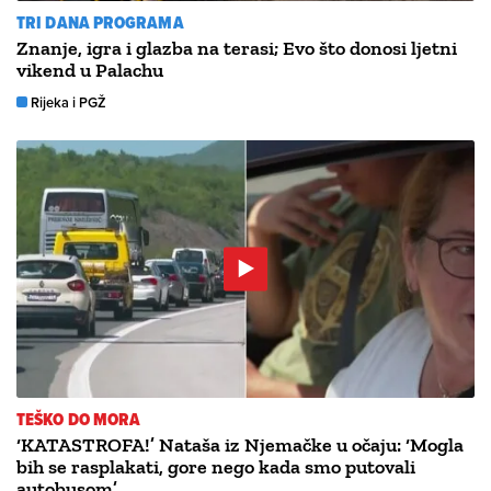
TRI DANA PROGRAMA
Znanje, igra i glazba na terasi; Evo što donosi ljetni
vikend u Palachu
Rijeka i PGŽ
TEŠKO DO MORA
‘KATASTROFA!’ Nataša iz Njemačke u očaju: ‘Mogla
bih se rasplakati, gore nego kada smo putovali
autobusom’