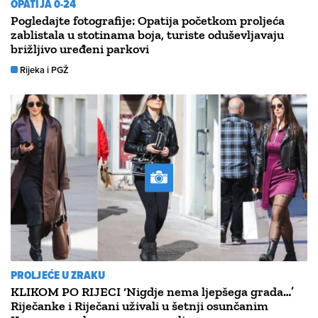
OPATIJA 0-24
Pogledajte fotografije: Opatija početkom proljeća
zablistala u stotinama boja, turiste oduševljavaju
brižljivo uređeni parkovi
Rijeka i PGŽ
PROLJEĆE U ZRAKU
KLIKOM PO RIJECI ‘Nigdje nema ljepšega grada…’
Riječanke i Riječani uživali u šetnji osunčanim