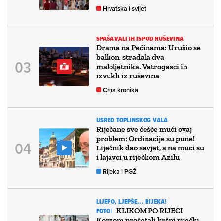
Hrvatska i svijet
SPAŠAVALI IH ISPOD RUŠEVINA
Drama na Pećinama: Urušio se
balkon, stradala dva
maloljetnika. Vatrogasci ih
izvukli iz ruševina
Crna kronika
USRED TOPLINSKOG VALA
Riječane sve češće muči ovaj
problem: Ordinacije su pune!
Liječnik dao savjet, a na muci su
i lajavci u riječkom Azilu
Rijeka i PGŽ
LIJEPO, LJEPŠE... RIJEKA!
KLIKOM PO RIJECI
FOTO |
Korzom prošetali kršni riječki