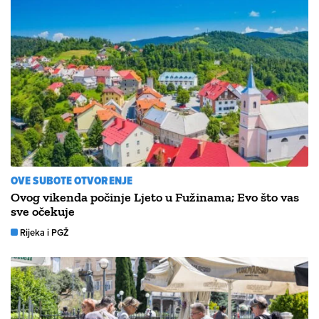
OVE SUBOTE OTVORENJE
Ovog vikenda počinje Ljeto u Fužinama; Evo što vas
sve očekuje
Rijeka i PGŽ