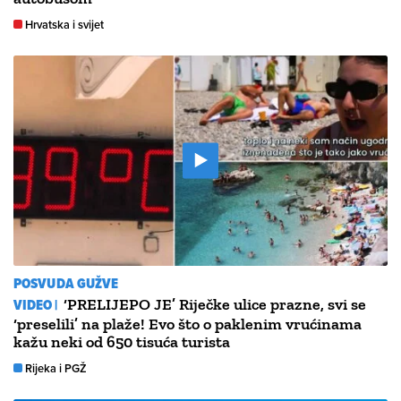
Hrvatska i svijet
POSVUDA GUŽVE
VIDEO |
‘PRELIJEPO JE’ Riječke ulice prazne, svi se
‘preselili’ na plaže! Evo što o paklenim vrućinama
kažu neki od 650 tisuća turista
Rijeka i PGŽ