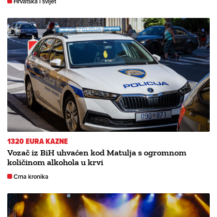
Hrvatska i svijet
1320 EURA KAZNE
Vozač iz BiH uhvaćen kod Matulja s ogromnom
količinom alkohola u krvi
Crna kronika