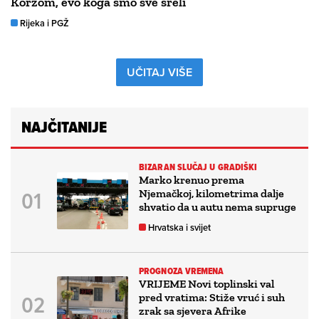
Korzom, evo koga smo sve sreli
Rijeka i PGŽ
UČITAJ VIŠE
NAJČITANIJE
BIZARAN SLUČAJ U GRADIŠKI
Marko krenuo prema
Njemačkoj, kilometrima dalje
shvatio da u autu nema supruge
Hrvatska i svijet
PROGNOZA VREMENA
VRIJEME Novi toplinski val
pred vratima: Stiže vruć i suh
zrak sa sjevera Afrike