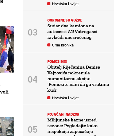
se
Hrvatska i svijet
OGROMNE SU GUŽVE
Sudar dva kamiona na
autocesti A1! Vatrogasci
izvlačili unesrećenog
Crna kronika
POMOZIMO!
Obitelj Riječanina Denisa
Vejzovića pokrenula
humanitarnu akciju:
‘Pomozite nam da ga vratimo
v
kući’
veli
Hrvatska i svijet
POJAČANI NADZOR
Milijunske kazne usred
sezone: Pogledajte kako
inspekcija zapečaćuje