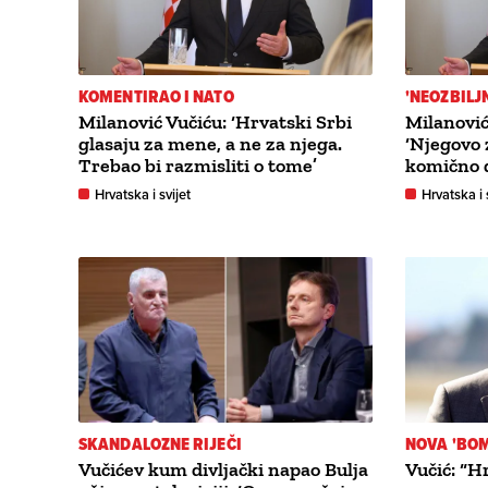
KOMENTIRAO I NATO
'NEOZBILJ
Milanović Vučiću: ‘Hrvatski Srbi
Milanović
glasaju za mene, a ne za njega.
‘Njegovo 
Trebao bi razmisliti o tome’
komično d
Hrvatska i svijet
Hrvatska i 
SKANDALOZNE RIJEČI
NOVA 'BO
Vučićev kum divljački napao Bulja
Vučić: “H