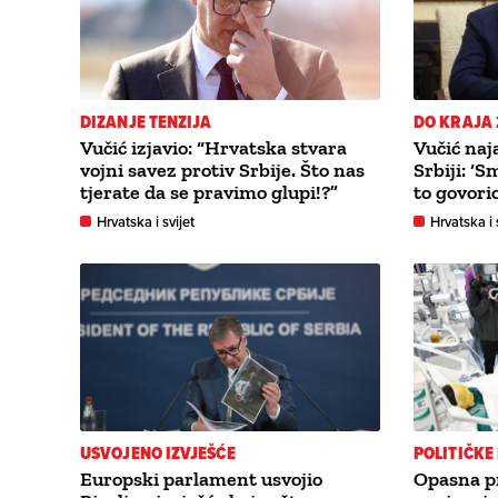
DIZANJE TENZIJA
DO KRAJA 
Vučić izjavio: “Hrvatska stvara
Vučić naj
vojni savez protiv Srbije. Što nas
Srbiji: ‘S
tjerate da se pravimo glupi!?”
to govorio
Hrvatska i svijet
Hrvatska i 
USVOJENO IZVJEŠĆE
POLITIČKE
Europski parlament usvojio
Opasna pr