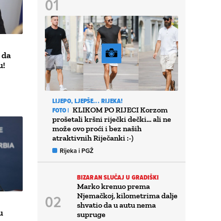
 da
u!
LIJEPO, LJEPŠE... RIJEKA!
KLIKOM PO RIJECI Korzom
FOTO |
prošetali kršni riječki dečki… ali ne
može ovo proći i bez naših
atraktivnih Riječanki :-)
Rijeka i PGŽ
BIZARAN SLUČAJ U GRADIŠKI
Marko krenuo prema
Njemačkoj, kilometrima dalje
shvatio da u autu nema
u
supruge