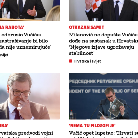
NA RABOTA'
OTKAZAN SAMIT
 odbrusio Vučiću:
Milanović ne dopušta Vučiću
zastrašivanje bi bilo
dođe na sastanak u Hrvatsk
a nije uznemirujuće’
‘Njegove izjave ugrožavaju
stabilnost’
svijet
Hrvatska i svijet
MBA'
'NEMA TU FILOZOFIJE'
rvatska predvodi vojni
Vučić opet lupetao: ‘Hrvati s