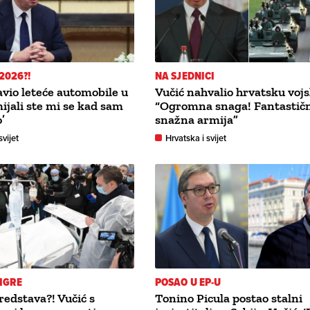
2026?!
NA SJEDNICI
avio leteće automobile u
Vučić nahvalio hrvatsku vojs
mijali ste mi se kad sam
“Ogromna snaga! Fantastič
’
snažna armija”
svijet
Hrvatska i svijet
 IGRE
POSAO U EP-U
edstava?! Vučić s
Tonino Picula postao stalni