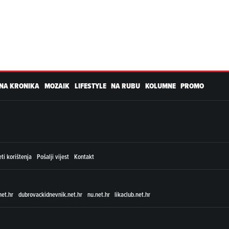
NA KRONIKA
MOZAIK
LIFESTYLE
NA RUBU
KOLUMNE
PROMO
ti korištenja
Pošalji vijest
Kontakt
net.hr
dubrovackidnevnik.net.hr
nu.net.hr
likaclub.net.hr