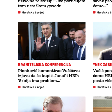
uživo na televiziji: ‘Ovo poručujem
savez pro
tom ustaškom govedu’
ćemo…”
Hrvatska i svijet
Hrvatska i 
BRANITELJSKA KONFERENCIJA
''NEK ZABI
Plenković komentirao Vučićevu
Vučić pon
izjavu da će kupiti Janaf i HEP:
ćemo HEP 
‘Srbija ima problem…’
posto više
Hrvatska i svijet
Hrvatska i 