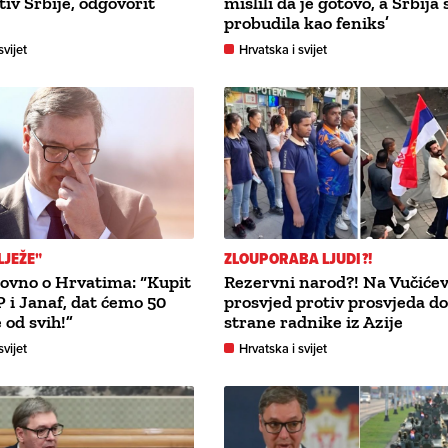
tiv Srbije, odgovorit
mislili da je gotovo, a Srbija 
probudila kao feniks’
svijet
Hrvatska i svijet
LJEŽE"
ZLOUPORABA LJUDI?!
ovno o Hrvatima: “Kupit
Rezervni narod?! Na Vučiće
i Janaf, dat ćemo 50
prosvjed protiv prosvjeda do
 od svih!”
strane radnike iz Azije
svijet
Hrvatska i svijet