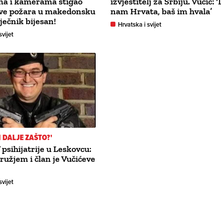
ma i kamerama stigao
izvjestitelj za Srbiju. Vučić: ‘
ve požara u makedonsku
nam Hrvata, baš im hvala’
iječnik bijesan!
Hrvatska i svijet
svijet
 I DALJE ZAŠTO?'
 psihijatrije u Leskovcu:
oružjem i član je Vučićeve
svijet