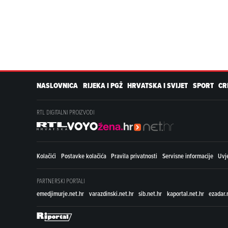
NASLOVNICA
RIJEKA I PGŽ
HRVATSKA I SVIJET
SPORT
CR
RTL DIGITALNI PROIZVODI
Kolačići
Postavke kolačića
Pravila privatnosti
Servisne informacije
Uvje
PARTNERSKI PORTALI
emedjimurje.net.hr
varazdinski.net.hr
sib.net.hr
kaportal.net.hr
ezadar.