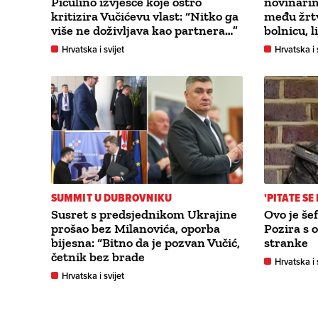
Piculino izvješće koje oštro
novinari
kritizira Vučićevu vlast: “Nitko ga
među žrt
više ne doživljava kao partnera…”
bolnicu, l
Hrvatska i svijet
Hrvatska i 
SUMMIT U DUBROVNIKU
'PITATE SE
Susret s predsjednikom Ukrajine
Ovo je šef
prošao bez Milanovića, oporba
Pozira s 
bijesna: “Bitno da je pozvan Vučić,
stranke
četnik bez brade
Hrvatska i 
Hrvatska i svijet