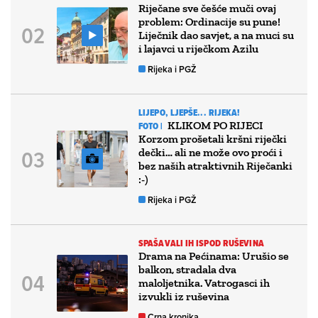
Riječane sve češće muči ovaj
problem: Ordinacije su pune!
Liječnik dao savjet, a na muci su
i lajavci u riječkom Azilu
Rijeka i PGŽ
LIJEPO, LJEPŠE... RIJEKA!
KLIKOM PO RIJECI
FOTO |
Korzom prošetali kršni riječki
dečki… ali ne može ovo proći i
bez naših atraktivnih Riječanki
:-)
Rijeka i PGŽ
SPAŠAVALI IH ISPOD RUŠEVINA
Drama na Pećinama: Urušio se
balkon, stradala dva
maloljetnika. Vatrogasci ih
izvukli iz ruševina
Crna kronika