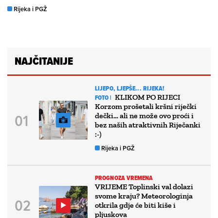
Rijeka i PGŽ
NAJČITANIJE
LIJEPO, LJEPŠE... RIJEKA!
KLIKOM PO RIJECI
FOTO |
Korzom prošetali kršni riječki
dečki… ali ne može ovo proći i
bez naših atraktivnih Riječanki
:-)
Rijeka i PGŽ
PROGNOZA VREMENA
VRIJEME Toplinski val dolazi
svome kraju? Meteorologinja
otkrila gdje će biti kiše i
pljuskova