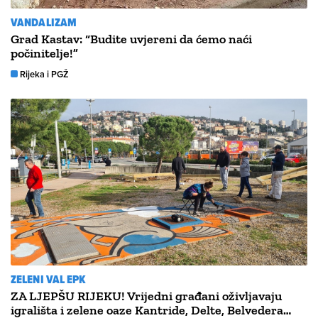
VANDALIZAM
Grad Kastav: “Budite uvjereni da ćemo naći
počinitelje!”
Rijeka i PGŽ
ZELENI VAL EPK
ZA LJEPŠU RIJEKU! Vrijedni građani oživljavaju
igrališta i zelene oaze Kantride, Delte, Belvedera…