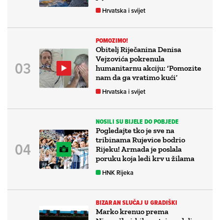
Hrvatska i svijet
POMOZIMO!
Obitelj Riječanina Denisa
Vejzovića pokrenula
humanitarnu akciju: ‘Pomozite
nam da ga vratimo kući’
Hrvatska i svijet
NOSILI SU BIJELE DO POBJEDE
Pogledajte tko je sve na
tribinama Rujevice bodrio
Rijeku! Armada je poslala
poruku koja ledi krv u žilama
HNK Rijeka
BIZARAN SLUČAJ U GRADIŠKI
Marko krenuo prema