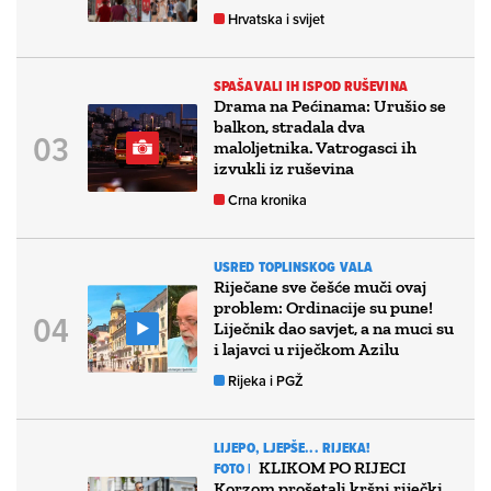
Hrvatska i svijet
SPAŠAVALI IH ISPOD RUŠEVINA
Drama na Pećinama: Urušio se
balkon, stradala dva
maloljetnika. Vatrogasci ih
izvukli iz ruševina
Crna kronika
USRED TOPLINSKOG VALA
Riječane sve češće muči ovaj
problem: Ordinacije su pune!
Liječnik dao savjet, a na muci su
i lajavci u riječkom Azilu
Rijeka i PGŽ
LIJEPO, LJEPŠE... RIJEKA!
KLIKOM PO RIJECI
FOTO |
Korzom prošetali kršni riječki