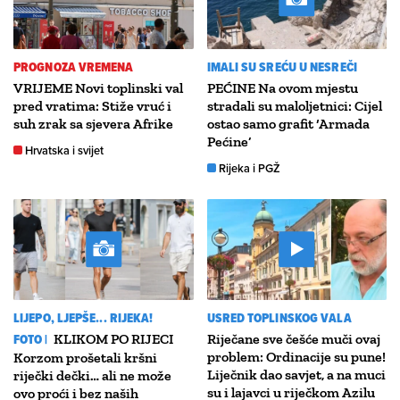
PROGNOZA VREMENA
IMALI SU SREĆU U NESREČI
VRIJEME Novi toplinski val
PEĆINE Na ovom mjestu
pred vratima: Stiže vruć i
stradali su maloljetnici: Cijel
suh zrak sa sjevera Afrike
ostao samo grafit ‘Armada
Pećine’
Hrvatska i svijet
Rijeka i PGŽ
LIJEPO, LJEPŠE... RIJEKA!
USRED TOPLINSKOG VALA
FOTO |
KLIKOM PO RIJECI
Riječane sve češće muči ovaj
problem: Ordinacije su pune!
Korzom prošetali kršni
Liječnik dao savjet, a na muci
riječki dečki… ali ne može
su i lajavci u riječkom Azilu
ovo proći i bez naših