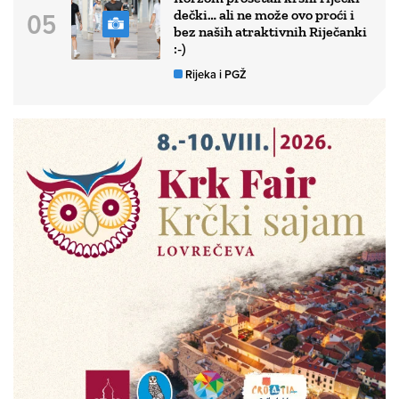
dečki… ali ne može ovo proći i
bez naših atraktivnih Riječanki
:-)
Rijeka i PGŽ