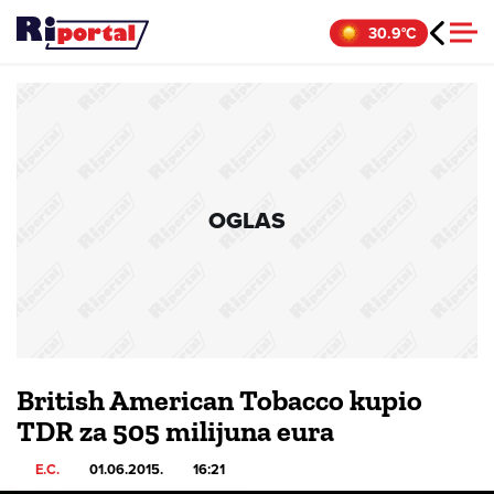
Skip
30.9°C
to
content
OGLAS
British American Tobacco kupio
TDR za 505 milijuna eura
E.C.
01.06.2015.
16:21