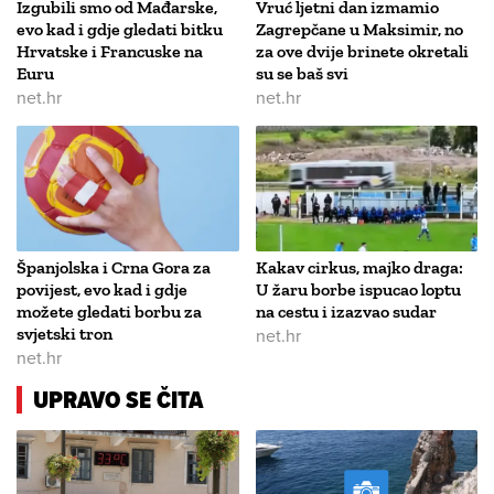
Izgubili smo od Mađarske,
Vruć ljetni dan izmamio
evo kad i gdje gledati bitku
Zagrepčane u Maksimir, no
Hrvatske i Francuske na
za ove dvije brinete okretali
Euru
su se baš svi
net.hr
net.hr
Španjolska i Crna Gora za
Kakav cirkus, majko draga:
povijest, evo kad i gdje
U žaru borbe ispucao loptu
možete gledati borbu za
na cestu i izazvao sudar
svjetski tron
net.hr
net.hr
UPRAVO SE ČITA