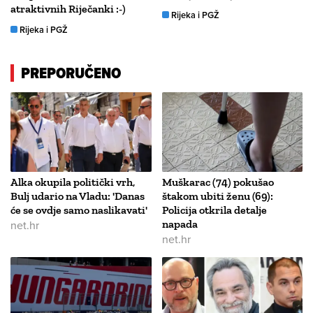
atraktivnih Riječanki :-)
Rijeka i PGŽ
Rijeka i PGŽ
PREPORUČENO
Alka okupila politički vrh,
Muškarac (74) pokušao
Bulj udario na Vladu: 'Danas
štakom ubiti ženu (69):
će se ovdje samo naslikavati'
Policija otkrila detalje
net.hr
napada
net.hr