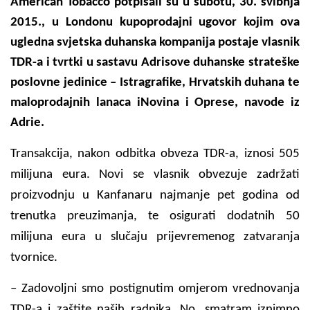
American Tobacco potpisali su u subotu, 30. svibnja
2015., u Londonu kupoprodajni ugovor kojim ova
ugledna svjetska duhanska kompanija postaje vlasnik
TDR-a i tvrtki u sastavu Adrisove duhanske strateške
poslovne jedinice – Istragrafike, Hrvatskih duhana te
maloprodajnih lanaca iNovina i Oprese, navode iz
Adrie.
Transakcija, nakon odbitka obveza TDR-a, iznosi 505
milijuna eura. Novi se vlasnik obvezuje zadržati
proizvodnju u Kanfanaru najmanje pet godina od
trenutka preuzimanja, te osigurati dodatnih 50
milijuna eura u slučaju prijevremenog zatvaranja
tvornice.
– Zadovoljni smo postignutim omjerom vrednovanja
TDR-a i zaštite naših radnika. No, smatram iznimno