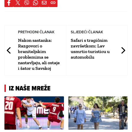
PRETHODNI ČLANAK
SLJEDEĆI ČLANAK
Nakon sastanka:
Safari s tragičnim
Razgovori o
završetkom: Lav
braniteljskim
usmrtio turisticu u
problemima se
automobilu
nastavljaju, ali ostaje
i šator u Savskoj
IZ NAŠE MREŽE