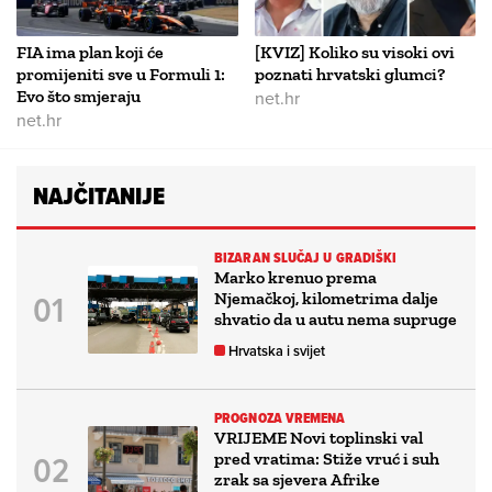
FIA ima plan koji će
[KVIZ] Koliko su visoki ovi
promijeniti sve u Formuli 1:
poznati hrvatski glumci?
Evo što smjeraju
net.hr
net.hr
NAJČITANIJE
BIZARAN SLUČAJ U GRADIŠKI
Marko krenuo prema
Njemačkoj, kilometrima dalje
shvatio da u autu nema supruge
Hrvatska i svijet
PROGNOZA VREMENA
VRIJEME Novi toplinski val
pred vratima: Stiže vruć i suh
zrak sa sjevera Afrike