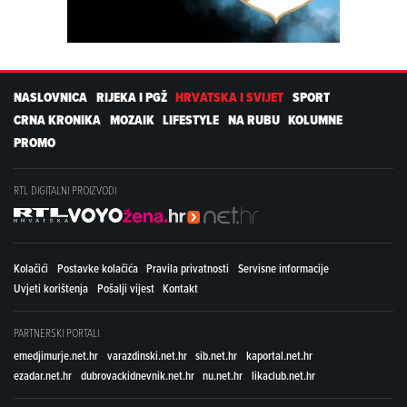
NASLOVNICA
RIJEKA I PGŽ
HRVATSKA I SVIJET
SPORT
CRNA KRONIKA
MOZAIK
LIFESTYLE
NA RUBU
KOLUMNE
PROMO
RTL DIGITALNI PROIZVODI
Kolačići
Postavke kolačića
Pravila privatnosti
Servisne informacije
Uvjeti korištenja
Pošalji vijest
Kontakt
PARTNERSKI PORTALI
emedjimurje.net.hr
varazdinski.net.hr
sib.net.hr
kaportal.net.hr
ezadar.net.hr
dubrovackidnevnik.net.hr
nu.net.hr
likaclub.net.hr