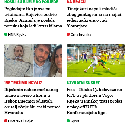
NOSILI SU BIJELE DO POBJEDE
NA BRAČU
Pogledajte tko je sve na
Tinejdžeri napali mladića
tribinama Rujevice bodrio
zbog pentagrama na majici,
Rijeku! Armada je poslala
jedan ga krenuo tući:
poruku koja ledi krv u žilama
‘Sotonjaro!’
HNK Rijeka
Crna kronika
'NE TRAŽIMO NOVAC'
UZVRATNI SUSRET
Riječanin nakon moždanog
lves – Rijeka 13. kolovoza na
udara završio u komi u
RTL-u i platformi Voyo:
Irskoj: Liječnici odustali,
Rijeka u Finskoj traži prolaz
obitelj očajnički traži pomoć
u play-off UEFA
Hrvatske
Konferencijske lige!
Hrvatska i svijet
Sport