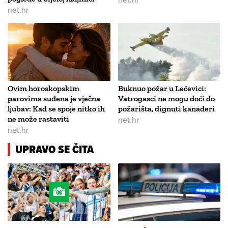
net.hr
Ovim horoskopskim
Buknuo požar u Lećevici:
parovima suđena je vječna
Vatrogasci ne mogu doći do
ljubav: Kad se spoje nitko ih
požarišta, dignuti kanaderi
ne može rastaviti
net.hr
net.hr
UPRAVO SE ČITA