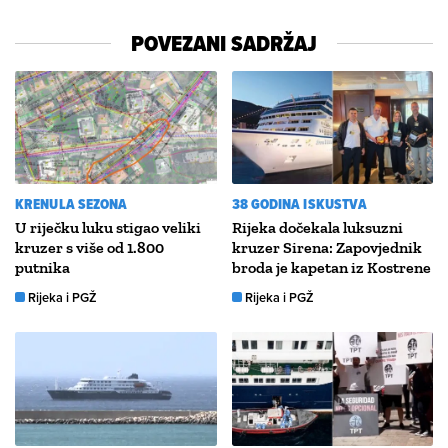
POVEZANI SADRŽAJ
KRENULA SEZONA
38 GODINA ISKUSTVA
U riječku luku stigao veliki
Rijeka dočekala luksuzni
kruzer s više od 1.800
kruzer Sirena: Zapovjednik
putnika
broda je kapetan iz Kostrene
Rijeka i PGŽ
Rijeka i PGŽ