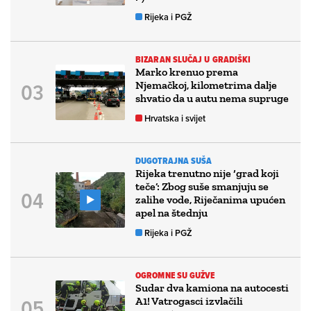
Rijeka i PGŽ
BIZARAN SLUČAJ U GRADIŠKI
Marko krenuo prema
Njemačkoj, kilometrima dalje
shvatio da u autu nema supruge
Hrvatska i svijet
DUGOTRAJNA SUŠA
Rijeka trenutno nije ‘grad koji
teče’: Zbog suše smanjuju se
zalihe vode, Riječanima upućen
apel na štednju
Rijeka i PGŽ
OGROMNE SU GUŽVE
Sudar dva kamiona na autocesti
A1! Vatrogasci izvlačili