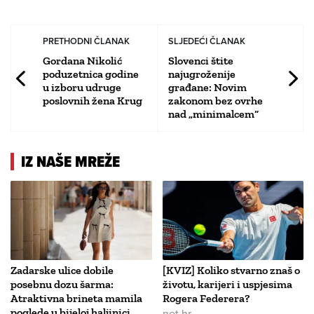
PRETHODNI ČLANAK
SLJEDEĆI ČLANAK
Gordana Nikolić
Slovenci štite
poduzetnica godine
najugroženije
u izboru udruge
građane: Novim
poslovnih žena Krug
zakonom bez ovrhe
nad „minimalcem“
IZ NAŠE MREŽE
Zadarske ulice dobile
[KVIZ] Koliko stvarno znaš o
posebnu dozu šarma:
životu, karijeri i uspjesima
Atraktivna brineta mamila
Rogera Federera?
poglede u bijeloj haljinici
net.hr