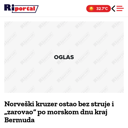
Skip
32.7°C
to
content
OGLAS
Norveški kruzer ostao bez struje i
„zarovao“ po morskom dnu kraj
Bermuda