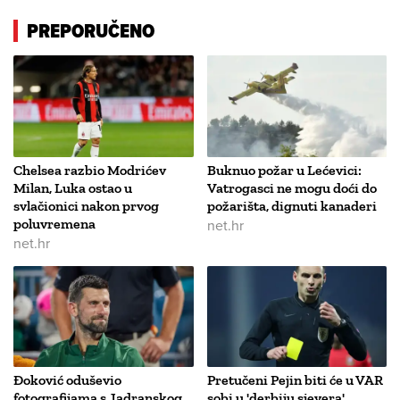
PREPORUČENO
Chelsea razbio Modrićev
Buknuo požar u Lećevici:
Milan, Luka ostao u
Vatrogasci ne mogu doći do
svlačionici nakon prvog
požarišta, dignuti kanaderi
poluvremena
net.hr
net.hr
Đoković oduševio
Pretučeni Pejin biti će u VAR
fotografijama s Jadranskog
sobi u 'derbiju sjevera'