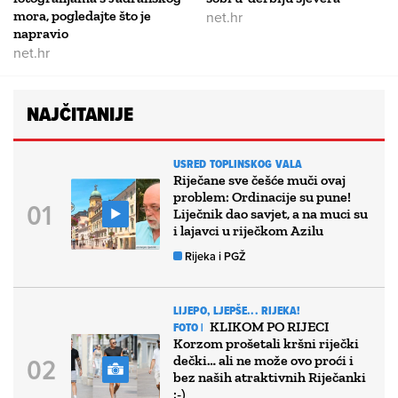
mora, pogledajte što je
net.hr
napravio
net.hr
NAJČITANIJE
USRED TOPLINSKOG VALA
Riječane sve češće muči ovaj
problem: Ordinacije su pune!
Liječnik dao savjet, a na muci su
i lajavci u riječkom Azilu
Rijeka i PGŽ
LIJEPO, LJEPŠE... RIJEKA!
KLIKOM PO RIJECI
FOTO |
Korzom prošetali kršni riječki
dečki… ali ne može ovo proći i
bez naših atraktivnih Riječanki
:-)