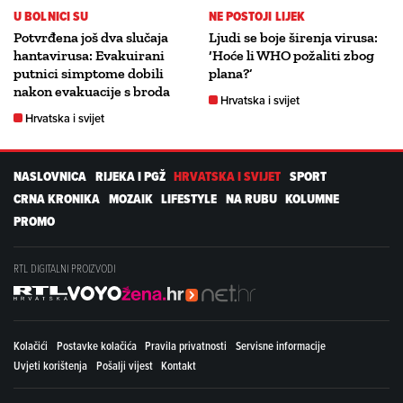
U BOLNICI SU
NE POSTOJI LIJEK
Potvrđena još dva slučaja
Ljudi se boje širenja virusa:
hantavirusa: Evakuirani
‘Hoće li WHO požaliti zbog
putnici simptome dobili
plana?’
nakon evakuacije s broda
Hrvatska i svijet
Hrvatska i svijet
NASLOVNICA
RIJEKA I PGŽ
HRVATSKA I SVIJET
SPORT
CRNA KRONIKA
MOZAIK
LIFESTYLE
NA RUBU
KOLUMNE
PROMO
RTL DIGITALNI PROIZVODI
Kolačići
Postavke kolačića
Pravila privatnosti
Servisne informacije
Uvjeti korištenja
Pošalji vijest
Kontakt